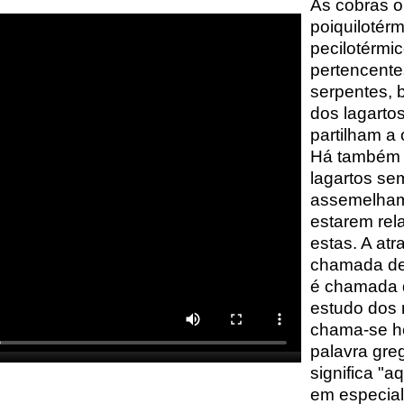
As cobras ou
poiquilotérm
pecilotérmi
pertencent
serpentes, 
dos lagarto
partilham a
Há também 
lagartos se
assemelham
estarem re
estas. A at
chamada de o
é chamada d
estudo dos r
chama-se he
palavra gre
significa "aq
em especial