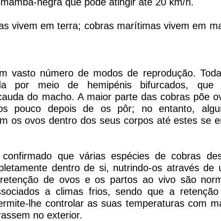
a mamba-negra que pode atingir até 20 km/h.
s vivem em terra; cobras marítimas vivem em ma
m vasto número de modos de reprodução. Todas 
uida por meio de hemipénis bifurcados, que
cauda do macho. A maior parte das cobras põe o
os pouco depois de os pôr; no entanto, alg
ém os ovos dentro dos seus corpos até estes se 
i confirmado que várias espécies de cobras de
letamente dentro de si, nutrindo-os através de
 retenção de ovos e os partos ao vivo são no
ssociados a climas frios, sendo que a retençã
rmite-lhe controlar as suas temperaturas com ma
rassem no exterior.