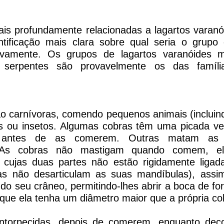
is profundamente relacionadas a lagartos varan
tificação mais clara sobre qual seria o grupo
tivamente. Os grupos de lagartos varanóides 
 serpentes são provavelmente os das famíli
o carnívoras, comendo pequenos animais (incluind
os ou insetos. Algumas cobras têm uma picada v
 antes de as comerem. Outras matam as 
. As cobras não mastigam quando comem, 
, cujas duas partes não estão rigidamente ligad
las não desarticulam as suas mandíbulas), as
 do seu crâneo, permitindo-lhes abrir a boca de fo
ue ela tenha um diâmetro maior que a própria co
ntorpecidas, depois de comerem, enquanto dec