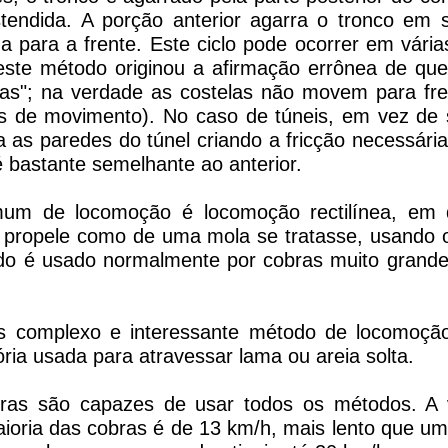
stendida. A porção anterior agarra o tronco em
ida para a frente. Este ciclo pode ocorrer em vári
este método originou a afirmação errônea de qu
las"; na verdade as costelas não movem para fr
s de movimento). No caso de túneis, em vez de s
 as paredes do túnel criando a fricção necessári
bastante semelhante ao anterior.
um de locomoção é locomoção rectilínea, em
 propele como de uma mola se tratasse, usando 
odo é usado normalmente por cobras muito grand
s complexo e interessante método de locomoçã
ria usada para atravessar lama ou areia solta.
ras são capazes de usar todos os métodos. A 
ioria das cobras é de 13 km/h, mais lento que u