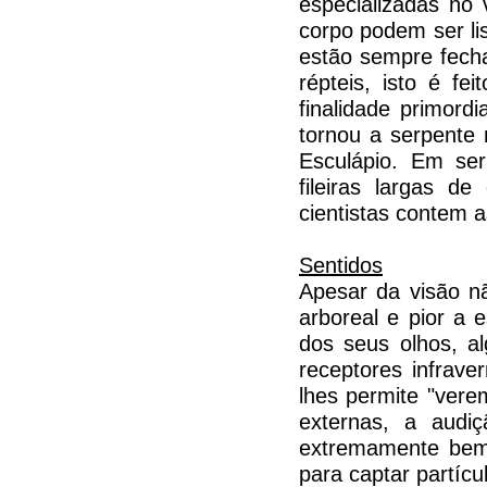
especializadas no
corpo podem ser li
estão sempre fecha
répteis, isto é f
finalidade primord
tornou a serpente
Esculápio. Em se
fileiras largas d
cientistas contem 
Sentidos
Apesar da visão nã
arboreal e pior a 
dos seus olhos, al
receptores infrave
lhes permite "vere
externas, a audi
extremamente bem 
para captar partíc