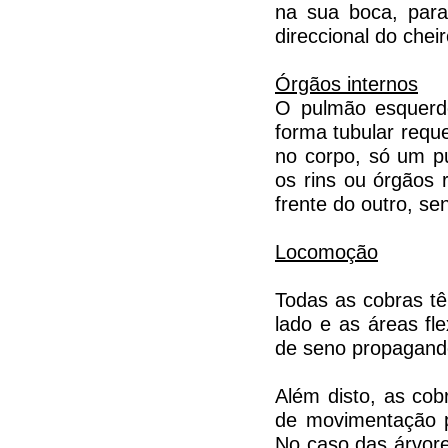
na sua boca, para
direccional do cheir
Órgãos internos
O pulmão esquerd
forma tubular requ
no corpo, só um p
os rins ou órgãos 
frente do outro, se
Locomoção
Todas as cobras tê
lado e as áreas f
de seno propagand
Além disto, as co
de movimentação p
No caso das árvore