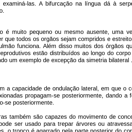
 examiná-las. A bifurcação na língua dá à serp
o.
o é muito pequeno ou mesmo ausente, uma v
er que todos os orgãos sejam compridos e estreit
ulmão funciona. Além disso muitos dos órgãos q
reprodutivos estão distribuídos ao longo do cor
ndo um exemplo de excepção da simetria bilateral 
m a capacidade de ondulação lateral, em que o 
lexionadas propagam-se posteriormente, dando a
o-se posteriormente.
bras também são capazes do movimento de conce
ode ser usado para trepar árvores ou atravessa
s, o tronco é agarrado pela parte posterior do co