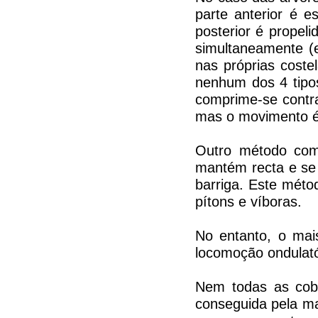
parte anterior é e
posterior é propel
simultaneamente (
nas próprias coste
nenhum dos 4 tipo
comprime-se contra
mas o movimento é 
Outro método com
mantém recta e se
barriga. Este mét
pítons e víboras.
No entanto, o mai
locomoção ondulató
Nem todas as cob
conseguida pela ma