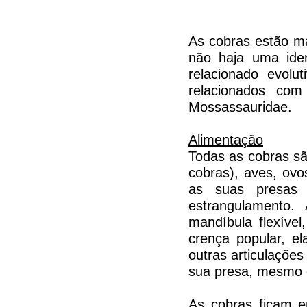
As cobras estão ma
não haja uma iden
relacionado evolu
relacionados com
Mossassauridae.
Alimentação
Todas as cobras sã
cobras), aves, ov
as suas presas
estrangulamento
mandíbula flexível
crença popular, e
outras articulações
sua presa, mesmo q
As cobras ficam e