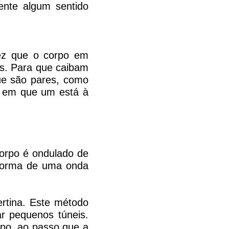
ente algum sentido
ez que o corpo em
os. Para que caibam
ue são pares, como
po em que um está à
.
corpo é ondulado de
 forma de uma onda
rtina. Este método
r pequenos túneis.
rpo, ao passo que a