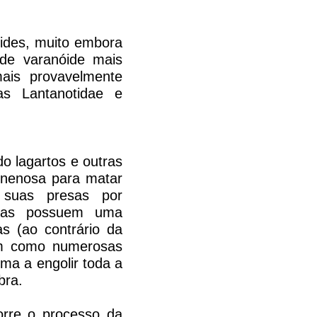
óides, muito embora
 de varanóide mais
mais provavelmente
as Lantanotidae e
o lagartos e outras
enenosa para matar
suas presas por
elas possuem uma
as (ao contrário da
sim como numerosas
rma a engolir toda a
bra.
orre o processo da