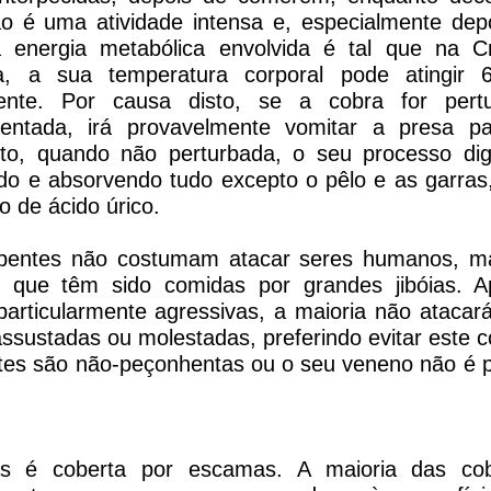
tão é uma atividade intensa e, especialmente de
 energia metabólica envolvida é tal que na Cr
a, a sua temperatura corporal pode atingir
ente. Por causa disto, se a cobra for pert
entada, irá provavelmente vomitar a presa pa
o, quando não perturbada, o seu processo dig
endo e absorvendo tudo excepto o pêlo e as garras
o de ácido úrico.
rpentes não costumam atacar seres humanos, m
 que têm sido comidas por grandes jibóias. A
articularmente agressivas, a maioria não ataca
sustadas ou molestadas, preferindo evitar este co
tes são não-peçonhentas ou o seu veneno não é pr
as é coberta por escamas. A maioria das co