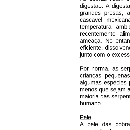
digestão. A diges
grandes presas, a
cascavel mexican
temperatura ambi
recentemente alim
ameaça. No entant
eficiente, dissolv
junto com o excess
Por norma, as se
crianças pequenas
algumas espécies p
menos que sejam as
maioria das serpen
humano
Pele
A pele das cobr