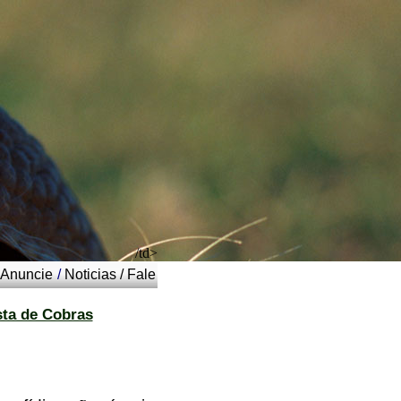
/td>
Anuncie
/
Noticias
/
Fale
sta de Cobras