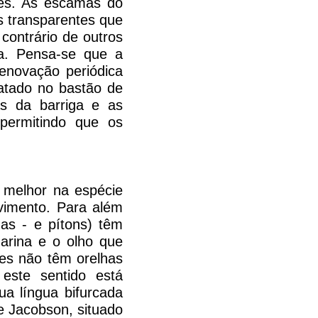
ies. As escamas do
s transparentes que
contrário de outros
ia. Pensa-se que a
renovação periódica
atado no bastão de
s da barriga e as
 permitindo que os
o melhor na espécie
ovimento. Para além
has - e pítons) têm
narina e o olho que
tes não têm orelhas
este sentido está
a língua bifurcada
e Jacobson, situado