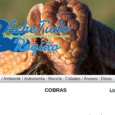
s
/
Ambiente
/
Astronomia
/
Recicle
/
Cidades
/
Árvores
/
Dinos
/
COBRAS
Li