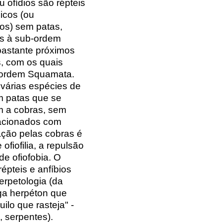
 ofídios são répteis
icos (ou
cos) sem patas,
es à sub-ordem
bastante próximos
s, com os quais
 ordem Squamata.
várias espécies de
m patas que se
 a cobras, sem
lacionados com
ração pelas cobras é
fiofilia, a repulsão
e ofiofobia. O
épteis e anfíbios
rpetologia (da
ga herpéton que
uilo que rasteja" -
, serpentes).