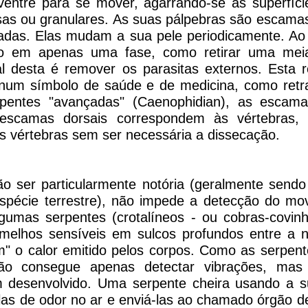
 ventre para se mover, agarrando-se às superfíc
sas ou granulares. As suas pálpebras são escama
das. Elas mudam a sua pele periodicamente. Ao 
eito em apenas uma fase, como retirar uma me
ial desta é remover os parasitas externos. Esta 
 num símbolo de saúde e de medicina, como retr
rpentes "avançadas" (Caenophidian), as escama
e escamas dorsais correspondem às vértebras,
as vértebras sem ser necessária a dissecação.
o ser particularmente notória (geralmente send
espécie terrestre), não impede a detecção do m
gumas serpentes (crotalíneos - ou cobras-covin
rmelhos sensíveis em sulcos profundos entre a 
m" o calor emitido pelos corpos. Como as serpen
ção consegue apenas detectar vibrações, mas 
desenvolvido. Uma serpente cheira usando a su
ulas de odor no ar e enviá-las ao chamado órgão d