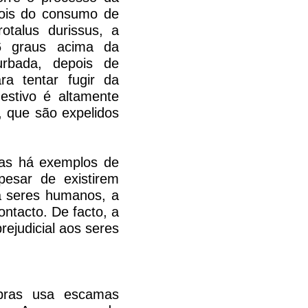
pois do consumo de
otalus durissus, a
 6 graus acima da
urbada, depois de
ra tentar fugir da
estivo é altamente
, que são expelidos
as há exemplos de
pesar de existirem
rá seres humanos, a
ntacto. De facto, a
ejudicial aos seres
bras usa escamas