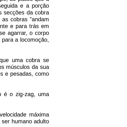
 seguida e a porção
as secções da cobra
e as cobras "andam
ente e para trás em
e agarrar, o corpo
a para a locomoção,
 que uma cobra se
os músculos da sua
es e pesadas, como
o é o zig-zag, uma
velocidade máxima
m ser humano adulto