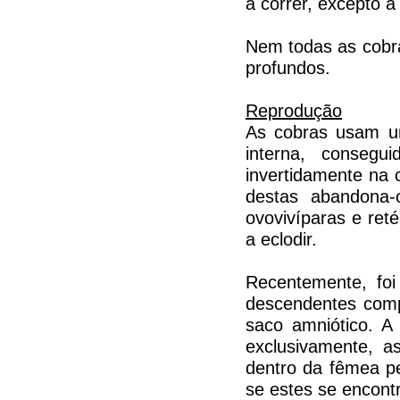
a correr, excepto 
Nem todas as cobra
profundos.
Reprodução
As cobras usam u
interna, conseg
invertidamente na 
destas abandona-
ovovivíparas e ret
a eclodir.
Recentemente, fo
descendentes comp
saco amniótico. A
exclusivamente, a
dentro da fêmea pe
se estes se encont