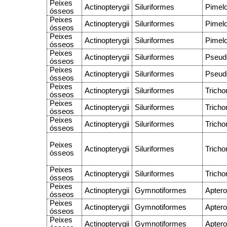
Peixes
Actinopterygii
Siluriformes
Pimel
ósseos
Peixes
Actinopterygii
Siluriformes
Pimel
ósseos
Peixes
Actinopterygii
Siluriformes
Pimel
ósseos
Peixes
Actinopterygii
Siluriformes
Pseud
ósseos
Peixes
Actinopterygii
Siluriformes
Pseud
ósseos
Peixes
Actinopterygii
Siluriformes
Tricho
ósseos
Peixes
Actinopterygii
Siluriformes
Tricho
ósseos
Peixes
Actinopterygii
Siluriformes
Tricho
ósseos
Peixes
Actinopterygii
Siluriformes
Tricho
ósseos
Peixes
Actinopterygii
Siluriformes
Tricho
ósseos
Peixes
Actinopterygii
Gymnotiformes
Aptero
ósseos
Peixes
Actinopterygii
Gymnotiformes
Aptero
ósseos
Peixes
Actinopterygii
Gymnotiformes
Aptero