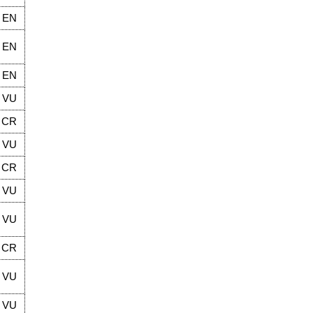
EN
EN
EN
VU
CR
VU
CR
VU
VU
CR
VU
VU