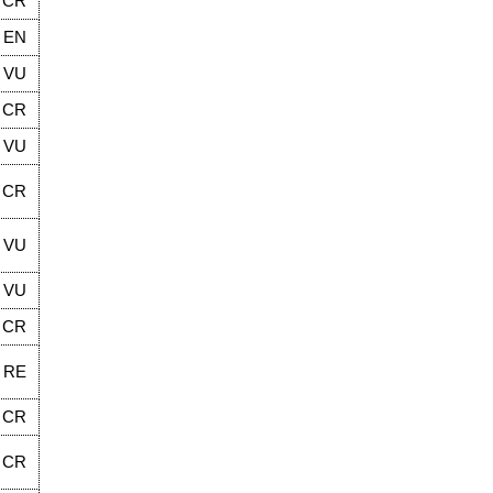
CR
EN
VU
CR
VU
CR
VU
VU
CR
RE
CR
CR