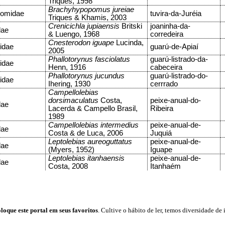
Triques, 1998
Brachyhypopomus jureiae
omidae
tuvira-da-Juréia
Triques & Khamis, 2003
Crenicichla jupiaensis
Britski
joaninha-da-
dae
& Luengo, 1968
corredeira
Cnesterodon iguape
Lucinda,
iidae
guarú-de-Apiaí
2005
Phallotorynus fasciolatus
guarú-listrado-da-
iidae
Henn, 1916
cabeceira
Phallotorynus jucundus
guarú-listrado-do-
iidae
Ihering, 1930
cerrrado
Campellolebias
dorsimaculatus
Costa,
peixe-anual-do-
dae
Lacerda & Campello Brasil,
Ribeira
1989
Campellolebias intermedius
peixe-anual-de-
dae
Costa & de Luca, 2006
Juquiá
Leptolebias aureoguttatus
peixe-anual-de-
dae
(Myers, 1952)
Iguape
Leptolebias itanhaensis
peixe-anual-de-
dae
Costa, 2008
Itanhaém
loque este portal em seus favoritos
. Cultive o hábito de ler, temos
diversidade de 