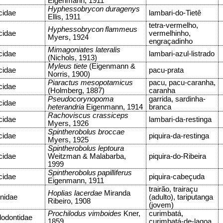
Eigenmann, 1911
Hyphessobrycon duragenys
cidae
lambari-do-Tietê
Ellis, 1911
tetra-vermelho,
Hyphessobrycon
flammeus
cidae
vermelhinho,
Myers, 1924
engraçadinho
Mimagoniates lateralis
cidae
lambari-azul-listrado
(Nichols, 1913)
Myleus tiete
(Eigenmann &
cidae
pacu-prata
Norris, 1900)
Piaractus mesopotamicus
pacu, pacu-caranha,
cidae
(Holmberg, 1887)
caranha
Pseudocorynopoma
garrida, sardinha-
cidae
heterandria
Eigenmann, 1914
branca
Rachoviscus crassiceps
cidae
lambari-da-restinga
Myers, 1926
Spintherobolus broccae
cidae
piquira-da-restinga
Myers, 1925
Spintherobolus leptoura
cidae
Weitzman & Malabarba,
piquira-do-Ribeira
1999
Spintherobolus
papilliferus
cidae
piquira-cabeçuda
Eigenmann, 1911
trairão, trairaçu
Hoplias lacerdae
Miranda
inidae
(adulto), tariputanga
Ribeiro, 1908
(jovem)
Prochilodus vimboides
Kner,
curimbatá,
lodontidae
1859
curimbatá-de-lagoa