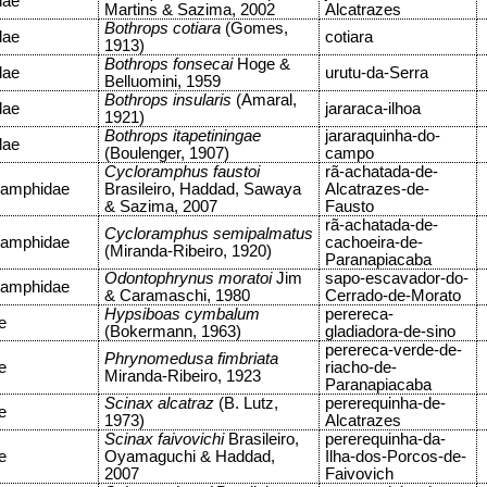
dae
Martins & Sazima, 2002
Alcatrazes
Bothrops cotiara
(Gomes,
dae
cotiara
1913)
Bothrops fonsecai
Hoge &
dae
urutu-da-Serra
Belluomini, 1959
Bothrops insularis
(Amaral,
dae
jararaca-ilhoa
1921)
Bothrops itapetiningae
jararaquinha-do-
dae
(Boulenger, 1907)
campo
Cycloramphus faustoi
rã-achatada-de-
ramphidae
Brasileiro, Haddad, Sawaya
Alcatrazes-de-
& Sazima, 2007
Fausto
rã-achatada-de-
Cycloramphus semipalmatus
ramphidae
cachoeira-de-
(Miranda-Ribeiro, 1920)
Paranapiacaba
Odontophrynus moratoi
Jim
sapo-escavador-do-
ramphidae
& Caramaschi, 1980
Cerrado-de-Morato
Hypsiboas cymbalum
perereca-
e
(Bokermann, 1963)
gladiadora-de-sino
perereca-verde-de-
Phrynomedusa fimbriata
e
riacho-de-
Miranda-Ribeiro, 1923
Paranapiacaba
Scinax alcatraz
(B. Lutz,
pererequinha-de-
e
1973)
Alcatrazes
Scinax faivovichi
Brasileiro,
pererequinha-da-
e
Oyamaguchi & Haddad,
Ilha-dos-Porcos-de-
2007
Faivovich