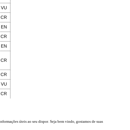
VU
CR
EN
CR
EN
CR
CR
VU
CR
informações úteis
ao seu dispor
.
Seja b
em vindo
, g
ostamos de suas