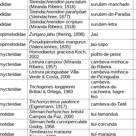
Steindachneridion punctatum
odidae
surubim-manchado
(Miranda Ribeiro, 1918)
Steindachneridion parahybae
odidae
surubim-do-Paraíba
(Steindachner, 1877)
Steindachneridion scriptum
odidae
surubim-letra
(Miranda Ribeiro, 1918)
opimelodidae
Zungaro jahu
(Ihering, 1898)
Jaú
Pseudopimelodus mangurus
opimelodidae
jaú-sapo
(Valenciennes, 1835)
Homodiaetus graciosa
Koch,
mycteridae
piolho-de-peixe
2002
Listrura camposi
(Miranda
cambeva-minhoca-
mycteridae
Ribeiro, 1957)
do-Ribeira
Listrura picinguabae
Villa-
c
ambeva-minhoca-
mycteridae
Verde & Costa, 2006
de-Picinguaba
cambeva,
Trichogenes longipinnis
cambeva-da-
mycteridae
Britski & Ortega, 1983
cachoeira, bagre-
liso
Trichomycterus paolence
mycteridae
cambeva-do-Tietê
(Eigenmann, 1917)
Sternarchorhynchus britskii
notidae
ituí-tamanduá
Campos da Paz, 2000
Sternarchella curvioperculata
notidae
ituí-corcunda
Godoy, 1968
Tembeassu marauna
notidae
ituí-maraúna