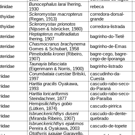
Bunocephalus
larai
Ihering,
inidae
rebeca
1930
Scleromystax macropterus
corredora-dorsal-
hthyidae
(Regan, 1913)
grande
Scleromystax prionotos
hthyidae
corredora-listrada
(Nijssen & Isbrücker, 1980)
Heptapterus multiradiatus
teridae
bagrinho-do-Tietê
Ihering, 1907
Chasmocranus brachynema
teridae
bagrinho-de-Emas
Gomes & Schubart, 1958
Pimelodella kronei
(Ribeiro,
bagre-cego, bagre-
teridae
1907)
cego-de-Iporanga
Taunayia bifasciata
teridae
bagrinho-listrado
(Eigenmann & Norris, 1900)
Corumbataia cuestae
Britski,
cascudinho-da-
riidae
1997
Cuesta
Harttia gracilis
Oyakawa,
cascudo-rabo-seco-
riidae
1993
do-Paraná
Harttia loricariformis
cascudo-rabo-seco-
riidae
Steindachner, 1877
do-Paraíba
Hemipsilichthys gobio
riidae
cascudo-piririca
(Lütken, 1874)
Isbrueckerichthys duseni
cascudo-do-dente-
riidae
(Miranda Ribeiro, 1907)
quebrado
Isbrueckerichthys epakmos
riidae
cascudo-de-topete
Pereira & Oyakawa, 2003
Otothyris juquiae
Garavello,