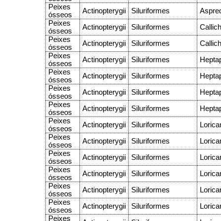
Peixes
Actinopterygii
Siluriformes
Aspred
ósseos
Peixes
Actinopterygii
Siluriformes
Callic
ósseos
Peixes
Actinopterygii
Siluriformes
Callic
ósseos
Peixes
Actinopterygii
Siluriformes
Heptap
ósseos
Peixes
Actinopterygii
Siluriformes
Heptap
ósseos
Peixes
Actinopterygii
Siluriformes
Heptap
ósseos
Peixes
Actinopterygii
Siluriformes
Heptap
ósseos
Peixes
Actinopterygii
Siluriformes
Lorica
ósseos
Peixes
Actinopterygii
Siluriformes
Lorica
ósseos
Peixes
Actinopterygii
Siluriformes
Lorica
ósseos
Peixes
Actinopterygii
Siluriformes
Lorica
ósseos
Peixes
Actinopterygii
Siluriformes
Lorica
ósseos
Peixes
Actinopterygii
Siluriformes
Lorica
ósseos
Peixes