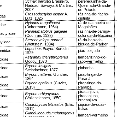
Scinax peixotoi
Brasileiro,
pererequinha-da-
e
Haddad, Sawaya & Martins,
Queimada-Grande-
200
7
de-Peixoto
Crossodactylus dispar
A.
rãzinha-de-riacho-
dae
Lutz, 1925
distinta
Hylodes magalhaesi
rã-de-cachoeira-de-
dae
(Bokermann, 1964)
Magalhães
Paratelmatobius gaigeae
rãzinha-de-barriga-
actylidae
(Cochran, 1938)
colorida-da-Bocaina
Stereocyclops parkeri
rã-da-baixada-
ylidae
(Wettstein, 1934)
bicuda-de-Parker
Leporinus thayeri
Borodin,
omidae
piau-beiçudo
1929
Astyanax trierythropterus
lambarizinho-do-
cidae
Godoy, 1970
rabo-vermelho
Brycon insignis
cidae
piabanha
Steindachner, 1877
Brycon nattereri
Günther,
pirapitinga-do-
cidae
1864
Paraná
Brycon opalinus
(Cuvier,
pirapitinga-do-
cidae
1819)
Paraíba
piracanjuva,
Brycon orbignyanus
cidae
piracanjuba,
(Vallenciennes, 1850)
bracanjuva
Coptobrycon
bilineatus
(Ellis,
piquira-de-duas-
cidae
1911)
listras
Glandulocauda
melanogenys
cidae
lambari-vermelho