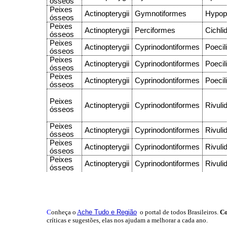
ósseos
Peixes
Actinopterygii
Gymnotiformes
Hypop
ósseos
Peixes
Actinopterygii
Perciformes
Cichli
ósseos
Peixes
Actinopterygii
Cyprinodontiformes
Poecil
ósseos
Peixes
Actinopterygii
Cyprinodontiformes
Poecil
ósseos
Peixes
Actinopterygii
Cyprinodontiformes
Poecil
ósseos
Peixes
Actinopterygii
Cyprinodontiformes
Rivuli
ósseos
Peixes
Actinopterygii
Cyprinodontiformes
Rivuli
ósseos
Peixes
Actinopterygii
Cyprinodontiformes
Rivuli
ósseos
Peixes
Actinopterygii
Cyprinodontiformes
Rivuli
ósseos
C
onheça o
A
che Tudo e Região
o portal
de todos Brasileiros.
Co
críticas e sugestões, elas nos ajudam a melhorar a cada ano.