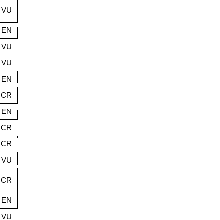
VU
EN
VU
VU
EN
CR
EN
CR
CR
VU
CR
EN
VU