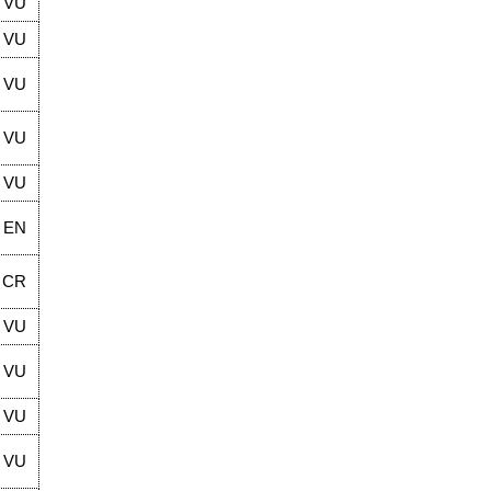
VU
VU
VU
VU
VU
EN
CR
VU
VU
VU
VU