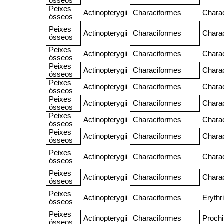
ósseos
Peixes
Actinopterygii
Characiformes
Chara
ósseos
Peixes
Actinopterygii
Characiformes
Chara
ósseos
Peixes
Actinopterygii
Characiformes
Chara
ósseos
Peixes
Actinopterygii
Characiformes
Chara
ósseos
Peixes
Actinopterygii
Characiformes
Chara
ósseos
Peixes
Actinopterygii
Characiformes
Chara
ósseos
Peixes
Actinopterygii
Characiformes
Chara
ósseos
Peixes
Actinopterygii
Characiformes
Chara
ósseos
Peixes
Actinopterygii
Characiformes
Chara
ósseos
Peixes
Actinopterygii
Characiformes
Chara
ósseos
Peixes
Actinopterygii
Characiformes
Erythr
ósseos
Peixes
Actinopterygii
Characiformes
Prochi
ósseos