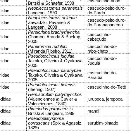
riidae
cascudinho-anão
Britski & Schaefer, 1998
Neoplecostomus paranensis
cascudo-peito-duro-
riidae
Langeani, 1990
do-Pardo
Neoplecostomus selenae
cascudo-peito-duro-
riidae
Zawadzki, Pavanelli &
do-Paranapanema
Langeani, 2008
Pareiorhina brachyrhyncha
cascudinho-
riidae
Chamon, Aranda & Buckup,
cabeçudo
2005
Pareirorhina rudolphi
cascudinho-do-
riidae
(Miranda Ribeiro, 1911)
rabo-chato
Pseudotocinclus juquiae
cascudinho-do-
riidae
Takako, Oliveira & Oyakawa,
Juquiá
2005
Pseudotocinclus parahybae
cascudinho-do-
riidae
Takako, Oliveira & Oyakawa,
Paraíba
2005
Pseudotocinclus tietensis
riidae
cascudinho-do-Tietê
(Ihering, 1907)
Hemisorubim platyrhynchos
odidae
(Valenciennes
in
Cuvier &
jurupoca, jerepoca
Valenciennes, 1840)
Pimelodus paranaensis
odidae
mandi
Britski & Langeani, 1988
Pseudoplatystoma
odidae
corruscans
(Spix & Agassiz,
surubim-pintado
1829)