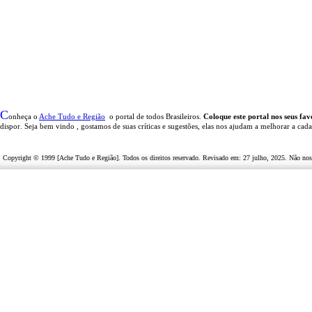
C
onheça o
A
che Tudo e Região
o portal
de todos Brasileiros.
Coloque este portal nos seus fav
dispor
.
Seja b
em vindo
, g
ostamos de suas críticas e sugestões, elas nos ajudam a melhorar a cad
Copyright © 1999 [Ache Tudo e Região]. Todos os direitos reservado. Revisado em:
27 julho, 2025
. Não nos