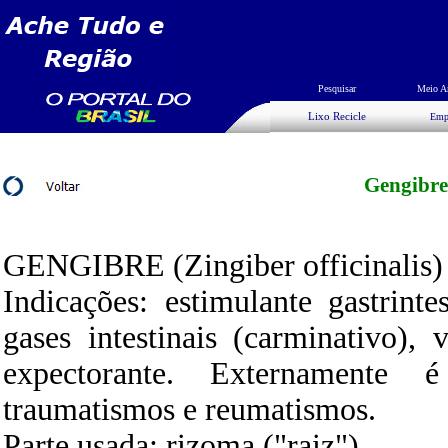
Pesquisar
Meio A
Lixo Recicle
Emp
Gengibre
GENGIBRE (Zingiber officinalis)
Indicações: estimulante gastrinte
gases intestinais (carminativo),
expectorante. Externamente é
traumatismos e reumatismos.
Parte usada: rizoma ("raiz").