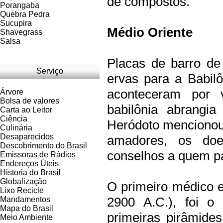
de compostos.
Porangaba
Quebra Pedra
Sucupira
Médio Oriente
Shavegrass
Salsa
Placas de barro de
Serviço
ervas para a Babil
aconteceram por 
Árvore
Bolsa de valores
babilônia abrangia
Carta ao Leitor
Ciência
Heródoto mencionou
Culinária
Desaparecidos
amadores, os do
Descobrimento do Brasil
conselhos a quem p
Emissoras de Rádios
Endereços
Ú
teis
Historia do Brasil
Globalização
O primeiro médico e
Lixo Recicle
2900 A.C.), foi 
Mandamentos
Mapa do Brasil
primeiras pirâmides
Meio Ambiente