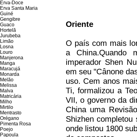
Erva-Doce
Erva Santa Maria
Guiné
Gengibre
Oriente
Guaco
Hortelã
Jurubeba
Limão
O país com mais lon
Losna
a China.Quando m
Louro
Manjerona
imperador Shen Nun
Manga
Maracujá
em seu "Cânone das 
Monarda
uso. Cem anos mais
Melão
Melissa
Ti, formalizou a Te
Malva
Matricária
VII, o governo da di
Milho
Mirtilo
China uma Revisão
Mentrasto
Shizhen completou 
Orégano
Pimenta Rosa
onde listou 1800 sub
Poejo
Papoula