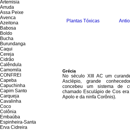
Artemísia
Arruda
Assa Peixe
Avenca
Plantas Tóxicas
Antio
Azeitona
Babosa
Boldo
Bucha
Burundanga
Caqui
Cereja
Cidrão
Calêndula
Camomila
Grécia
CONFREI
No século XIII AC um curand
Capeba
Asclépio, grande conhecedo
Capuchinha
concebeu um sistema de c
Capim Santo
chamado Esculápio de Cos era 
Carqueja
Apolo e da ninfa Corônis).
Cavalinha
Coco
Colônia
Embaúba
Espinheira-Santa
Erva Cidreira