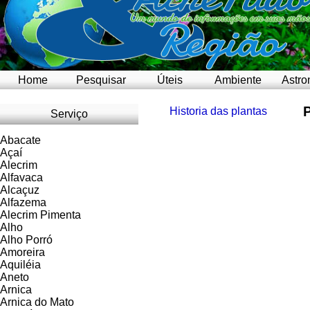
Home
Pesquisar
Úteis
Ambiente
Astro
Historia das plantas
Serviço
Abacate
Açaí
Alecrim
Alfavaca
Alcaçuz
Alfazema
Alecrim Pimenta
Alho
Alho Porró
Amoreira
Aquiléia
Aneto
Arnica
Arnica do Mato