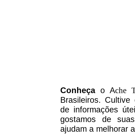
C
onheça
o A
che 
Brasileiros.
Cultive
de informações úte
g
ostamos de suas 
ajudam a melhorar a