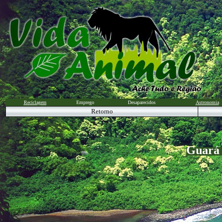
Reciclagem
Emprego
Desaparecidos
Astronomia
Retorno
Guará 