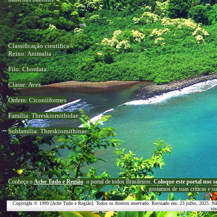
Classificação científica
Reino: Animalia
Filo: Chordata
Classe: Aves
Ordem: Ciconiiformes
Família: Threskiornithidae
Subfamília: Threskiornithinae
C
onheça o
A
che Tudo e Região
o portal
de todos Brasileiros.
Coloque este portal nos s
, g
ostamos de suas críticas e s
Copyright © 1999 [Ache Tudo e Região]. Todos os direitos reservado. Revisado em:
23 julho, 2025
. Nã
vis