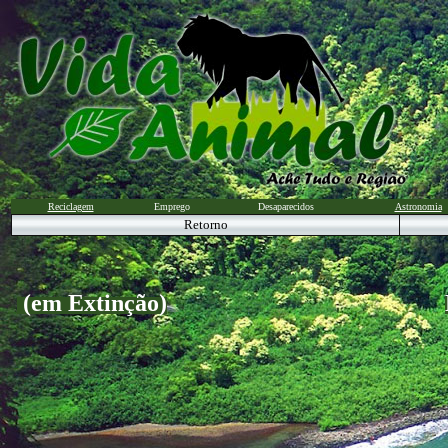
Reciclagem
Emprego
Desaparecidos
Astronomia
Retorno
(em Extinção)