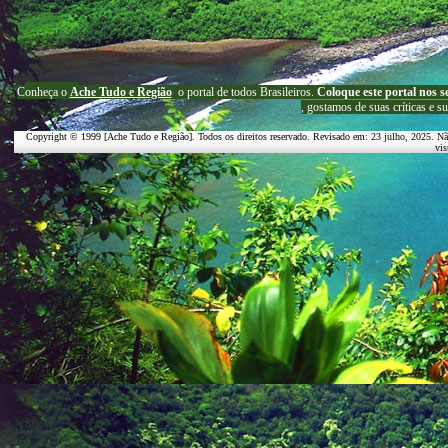
C
onheça o
A
che Tudo e Região
o portal
de todos Brasileiros.
Coloque este portal nos s
, g
ostamos de suas críticas e s
Copyright © 1999 [Ache Tudo e Região]. Todos os direitos reservado. Revisado em:
23 julho, 2025
. Nã
vis