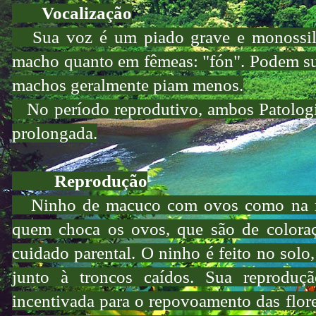
Vocalização
Sua voz é um piado grave e monossiláb
macho quanto em fêmeas: "fón". Podem su
machos geralmente piam menos.
No período reprodutivo, ambos Patologia
prolongada.
Reprodução
Ninho de macuco com ovos como na ma
quem choca os ovos, que são de coloraçã
cuidado parental. O ninho é feito no solo,
junto à troncos caídos. Sua reproduç
incentivada para o repovoamento das flore