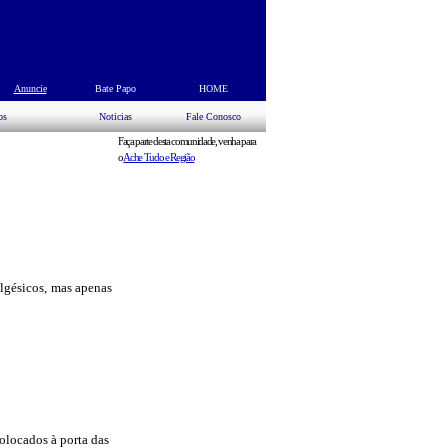
s
Anuncie
Bate Papo
HOME
os
Noticias
Fale Conosco
Faça parte desta comunidade, venha para
o
Ache Tudo e Região
algésicos, mas apenas
colocados à porta das