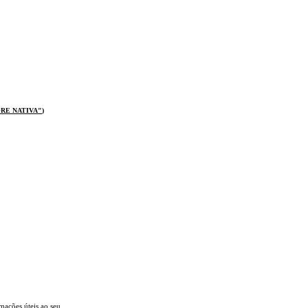
OR
E NATIVA
"
)
mações úteis
ao seu