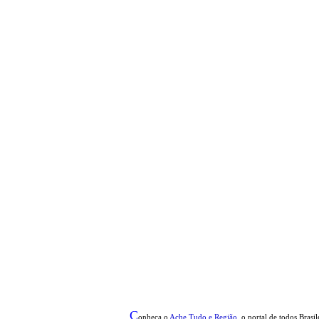
C
onheça o
A
che Tudo e Região
o portal
de todos Brasil