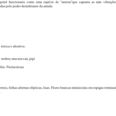
 guiné funcionaria como uma espécie de "antena"que captaria as más vibraçõe
adas pelo poder desinfetante da arruda.
 tóxica e abortiva.
a senhor, mucura-caá, pipi
ília: Fitolacáceas
etos, folhas alternas elípticas, lisas. Flores brancas minúsculas em espigas terminai
.