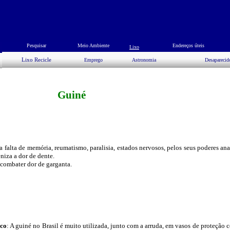
Pesquisar
Meio Ambiente
Endereços úteis
Lixo
Lixo Recicle
Emprego
Astronomia
Desaparecid
Guiné
ra falta de memória, reumatismo, paralisia, estados nervosos, pelos seus poderes an
niza a dor de dente.
combater dor de garganta.
co
: A guiné no Brasil é muito utilizada, junto com a arruda, em vasos de proteção 