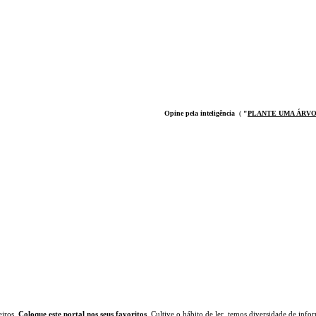
Opine pela inteligência
(
"
PLANTE UMA ÁRV
eiros.
Coloque este portal nos seus favoritos
. Cultive o hábito de ler, temos
diversidade de infor