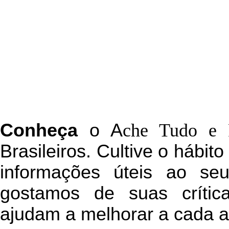
C
onheça
o
A
che Tudo e 
Brasileiros. Cultive o hábit
informações úteis
ao seu 
g
ostamos de suas crític
ajudam a melhorar a cada a