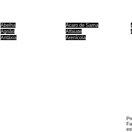
Abelha
Ácaro de Sarna
Agrião
Alfaiate
Antáxia
Arenícola
Pr
Fa
es