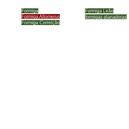
Formiga
Formiga Leão
Formiga Allomerus
formigas planadoras
Formiga Correição