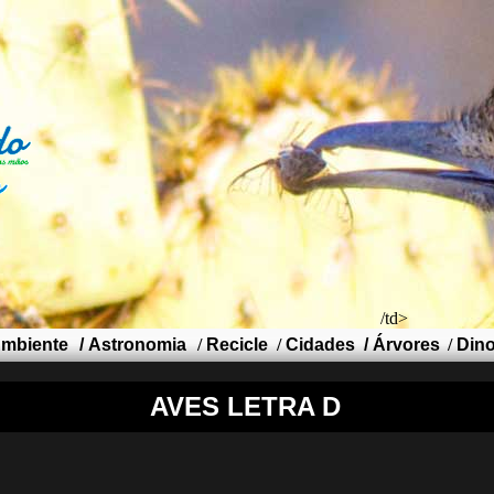
/td>
mbiente
/
Astronomia
/
Recicle
/
Cidades
/
Árvores
/
Din
AVES LETRA D