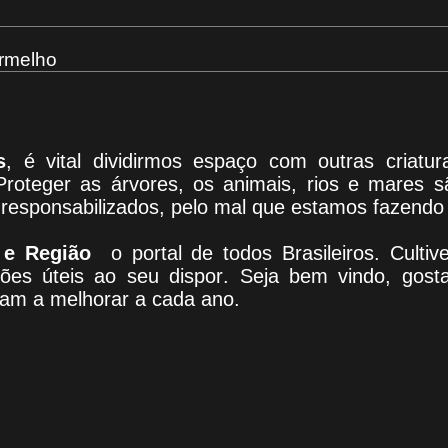
rmelho
s
, é vital dividirmos espaço com outras criat
Proteger as árvores, os animais, rios e mares 
responsabilizados, pelo mal que estamos fazendo 
 e Região
o portal
de todos Brasileiros. Culti
ões úteis
ao seu dispor
.
Seja b
em vindo
, g
ost
dam a melhorar a cada ano.