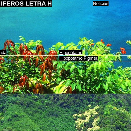
IFEROS LETRA H
Noticias
ada
Hipopótamo
Hipopótamo Pigmeu