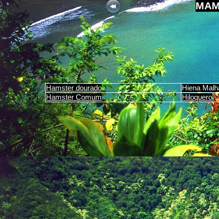
MAM
Hamster dourado
Hiena Malh
Hamster Comum
Hiloquero