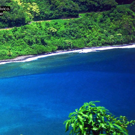
ívico.
ue