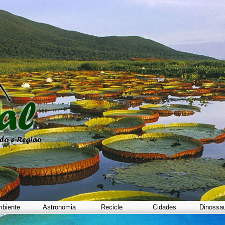
biente
Astronomia
Recicle
Cidades
Dinossa