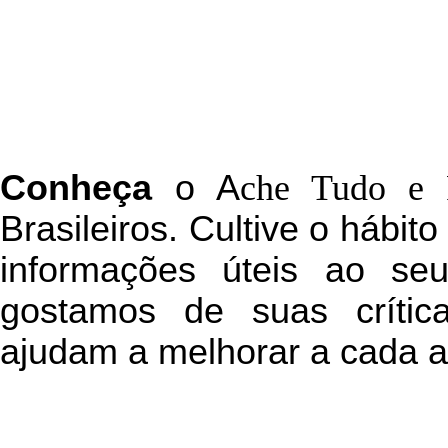
C
onheça
o
A
che Tudo e 
Brasileiros. Cultive o hábit
informações úteis
ao seu 
g
ostamos de suas crític
ajudam a melhorar a cada a