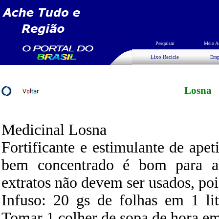
Pesquisar
Meio A
Lixo Recicle
Emp
Losna
Medicinal Losna
Fortificante e estimulante de ape
bem concentrado é bom para al
extratos não devem ser usados, poi
Infuso: 20 gs de folhas em 1 li
Tomar 1 colher de sopa de hora em