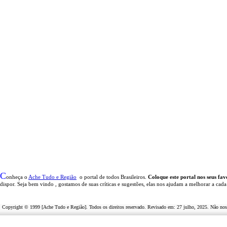
C
onheça o
A
che Tudo e Região
o portal
de todos Brasileiros.
Coloque este portal nos seus fav
dispor
.
Seja b
em vindo
, g
ostamos de suas críticas e sugestões, elas nos ajudam a melhorar a cada
Copyright © 1999 [Ache Tudo e Região]. Todos os direitos reservado. Revisado em:
27 julho, 2025
. Não nos