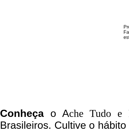
Pr
Fa
es
C
onheça
o
A
che Tudo e 
Brasileiros. Cultive o hábit