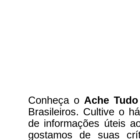
Conheça
o
A
che Tudo
Brasileiros. Cultive o h
de informações úteis
ao
g
ostamos de suas crít