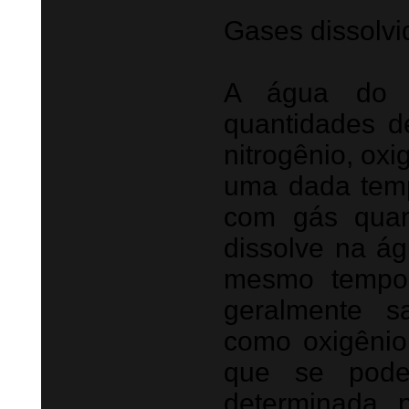
Gases dissolvi
A água do 
quantidades de
nitrogênio, oxi
uma dada temp
com gás quan
dissolve na ág
mesmo tempo.
geralmente s
como oxigênio
que se pode
determinada 