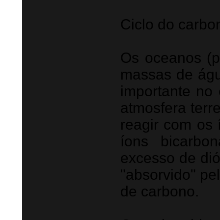
Ciclo do carbo
Os oceanos (
massas de águ
importante no 
atmosfera terr
reagir com os 
íons bicarbo
excesso de dió
"absorvido" pe
de carbono.