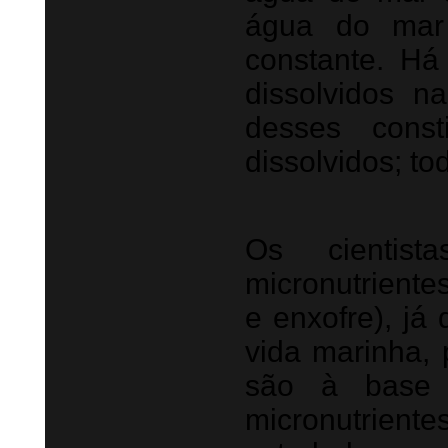
água do mar
constante. H
dissolvidos 
desses cons
dissolvidos; t
Os cientist
micronutrientes
e enxofre), já
vida marinha, 
são à base 
micronutri