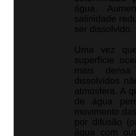
água. Aumen
salinidade red
ser dissolvido.
Uma vez que
superfície oc
mais densa
dissolvidos n
atmosfera. A 
de água perm
movimento das
por difusão (p
água com out