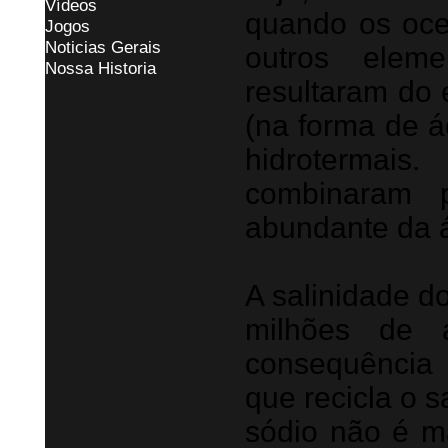
Vídeos
quando os oce
Jogos
Noticias Gerais
outros eleme
Nossa Historia
resultaram do 
(na forma de ác
hidrotermais
combinaram p
abundante da á
A salinidade d
milhões de 
consequência
que recicla o 
sódio não é ma