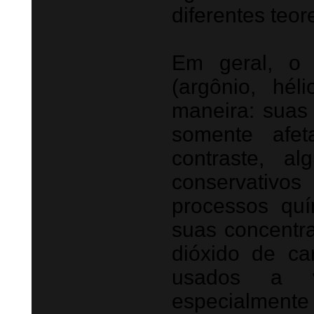
diferentes teor
Em geral, o 
(argônio, hé
maneira: suas
somente afet
contraste, a
conservativ
processos quí
suas concentr
dióxido de c
usados a v
especialmente