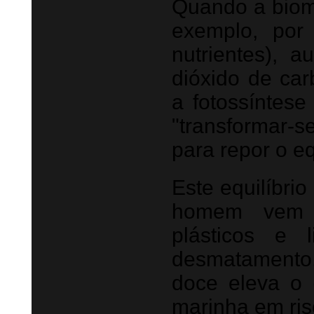
Quando a biom
exemplo, por
nutrientes),
dióxido de car
a fotossíntese
"transformar-
para repor o eq
Este equilíbri
homem vem 
plásticos e 
desmatamento,
doce eleva o 
marinha em ris