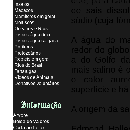
que, para cada
Insetos
de sais disso
Macacos
Mamíferos em geral
sódio (cuja fór
Moluscos
Oceanos e Rios
Peixes água doce
A água do ma
Peixes água salgada
Poríferos
redor do globo
Protozoários
a do Golfo da
Répteis em geral
Rios do Brasil
mais salino é 
Tartarugas
o calor aum
Vídeos de Animais
Donativos voluntários
superfície e há
A origem da sa
Árvore
Bolsa de valores
Edmond Halle
Carta ao Leitor