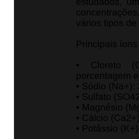
estudados, um
concentrações
vários tipos d
Principais íon
• Cloreto (
porcentagem 
• Sódio (Na+)
• Sulfato (SO4
• Magnésio (M
• Cálcio (Ca2+
• Potássio (K+