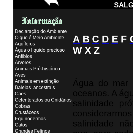
SAL
Declaração do Ambiente
A
B
C
D
E
F
O que é Meio Ambiente
Aquíferos
W X Z
Água o liquido precioso
Anfíbios
Arvores
Animais Pré-histórico
Aves
Água do mar 
Animais em extinção
Baleias ancestrais
oceanos. A ág
Cães
Celenterados ou Cnidários
salinidade p
Cobras
considerarmos
Crustáceos
Equinodermos
salinidade nã
Gatos
Grandes Felinos