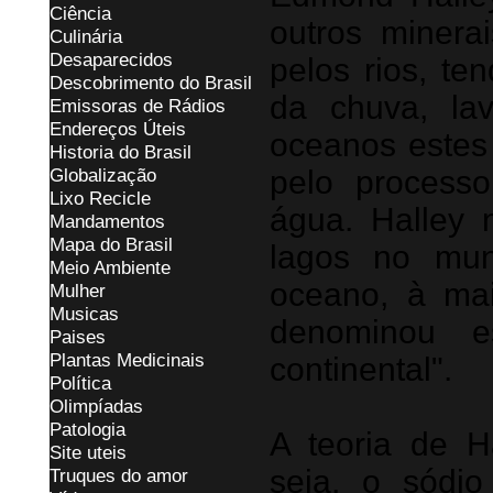
Ciência
outros minera
Culinária
Desaparecidos
pelos rios, te
Descobrimento do Brasil
da chuva, la
Emissoras de Rádios
Endereços
Ú
teis
oceanos estes 
Historia do Brasil
Globalização
pelo process
Lixo Recicle
água. Halley
Mandamentos
Mapa do Brasil
lagos no mu
Meio Ambiente
oceano, à mai
Mulher
Musicas
denominou e
Paises
Plantas Medicinais
continental".
Política
Olimpíadas
Patologia
A teoria de H
Site uteis
seja, o sódi
Truques do amor