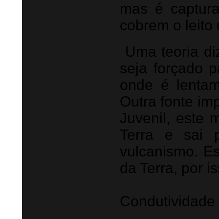
mas é captur
cobrem o leito
Uma teoria diz
seja forçado p
onde é lentame
Outra fonte i
Juvenil, este m
Terra e sai
vulcanismo. Es
da Terra, por i
Condutividade 