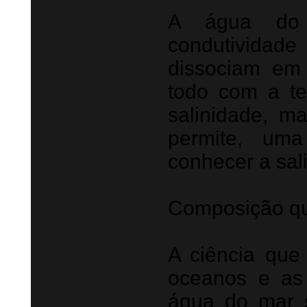
A água do 
condutividad
dissociam em 
todo com a te
salinidade, m
permite, uma
conhecer a sal
Composição q
A ciência que
oceanos e as
água do mar 