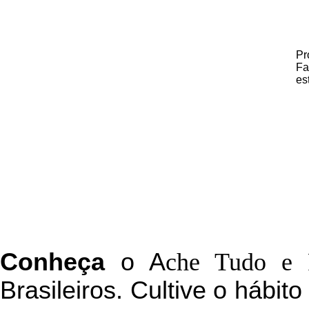
Pr
Fa
es
C
onheça
o
A
che Tudo e 
Brasileiros. Cultive o hábit