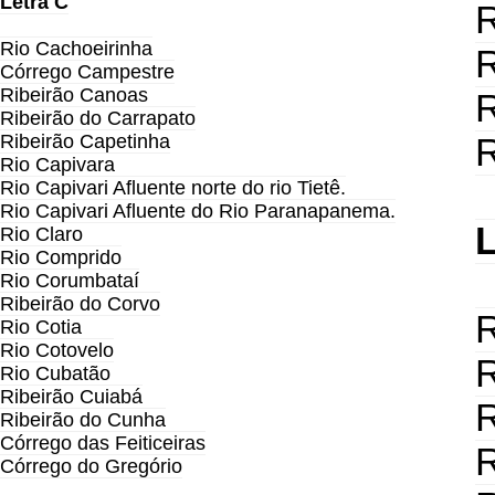
Letra C
R
Rio Cachoeirinha
R
Córrego Campestre
Ribeirão Canoas
R
Ribeirão do Carrapato
Ribeirão Capetinha
R
Rio Capivara
Rio Capivari Afluente norte do rio Tietê.
Rio Capivari Afluente do Rio Paranapanema.
L
Rio Claro
Rio Comprido
Rio Corumbataí
Ribeirão do Corvo
R
Rio Cotia
Rio Cotovelo
R
Rio Cubatão
Ribeirão Cuiabá
R
Ribeirão do Cunha
Córrego das Feiticeiras
R
Córrego do Gregório