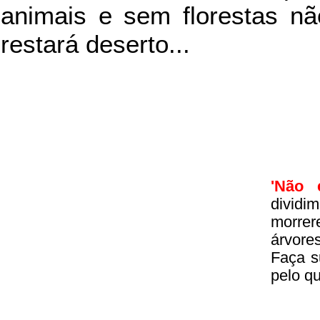
animais e sem florestas nã
restará deserto...
'Não 
divid
morrer
árvore
Faça s
pelo q