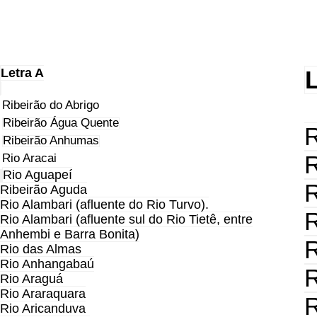
Letra A
L
Ribeirão do Abrigo
Ribeirão Água Quente
R
Ribeirão Anhumas
Rio Aracai
R
Rio Aguapeí
R
Ribeirão Aguda
Rio Alambari (afluente do Rio Turvo).
R
Rio Alambari (afluente sul do Rio Tietê, entre
Anhembi e Barra Bonita)
R
Rio das Almas
Rio Anhangabaú
R
Rio Araguá
Rio Araraquara
R
Rio Aricanduva