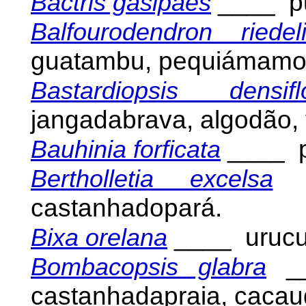
____ p
Bactris gasipaes
Balfourodendron riedel
guatambu, pequiámamo
Bastardiopsis densifl
jangadabrava, algodão,
____ p
Bauhinia forficata
Bertholletia excelsa
castanhadopará.
____ uruc
Bixa orelana
_
Bombacopsis glabra
castanhadapraia, caca