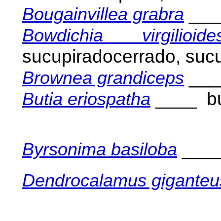
___
Bougainvillea grabra
Bowdichia virgilioide
sucupiradocerrado, sucu
___
Brownea grandiceps
____ bu
Butia eriospatha
____
Byrsonima basiloba
Dendrocalamus giganteu