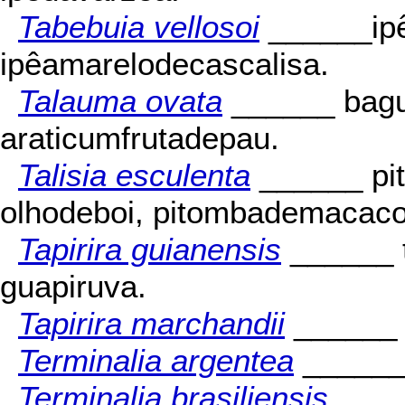
Tabebuia vellosoi
______ipê
ipêamarelodecascalisa.
Talauma ovata
______ bagu
araticumfrutadepau.
Talisia esculenta
______ pi
olhodeboi, pitombademacaco
Tapirira guianensis
______ t
guapiruva.
Tapirira marchandii
_____
Terminalia argentea
______
Terminalia brasiliensis
____