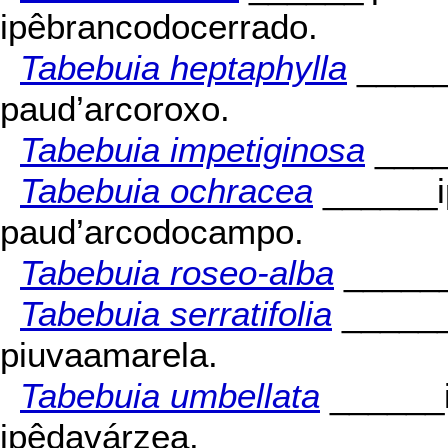
ipêbrancodocerrado.
Tabebuia heptaphylla
_____
paud’arcoroxo.
Tabebuia impetiginosa
____
Tabebuia ochracea
______i
paud’arcodocampo.
Tabebuia roseo-alba
______
Tabebuia serratifolia
______
piuvaamarela.
Tabebuia umbellata
______i
ipêdavárzea.