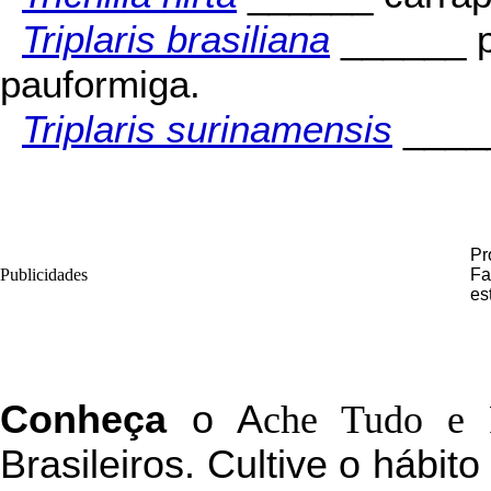
Triplaris brasiliana
______ p
pauformiga.
Triplaris surinamensis
_____
Pr
Publicidades
Fa
es
C
onheça
o
A
che Tudo e 
Brasileiros. Cultive o hábit