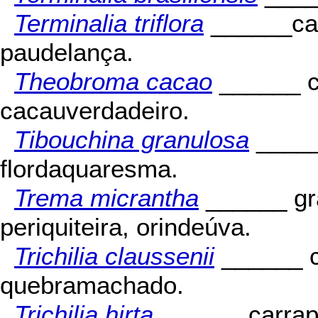
Terminalia triflora
______cap
paudelança.
Theobroma cacao
______ c
cacauverdadeiro.
Tibouchina granulosa
_____
flordaquaresma.
Trema micrantha
______ gr
periquiteira, orindeúva.
Trichilia claussenii
______ c
quebramachado.
Trichilia hirta
______ carrap