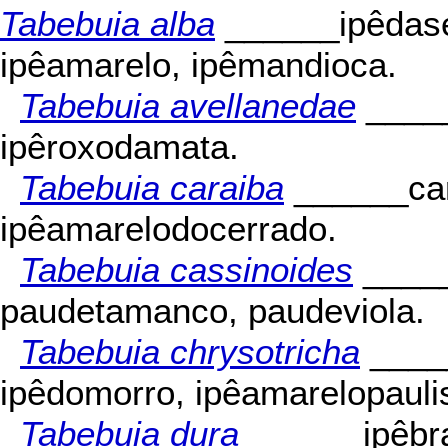
Tabebuia alba
______ipêdase
ipêamarelo, ipêmandioca.
Tabebuia avellanedae
_____
ipêroxodamata.
Tabebuia caraiba
______car
ipêamarelodocerrado.
Tabebuia cassinoides
_____
paudetamanco, paudeviola.
Tabebuia chrysotricha
____
ipêdomorro, ipêamarelopaulis
Tabebuia dura
______ipêbr