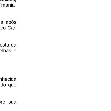
"mania"
ia após
co Carl
costa da
elhas e
nhecida
ido que
re, sua