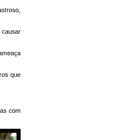
stroso,
 causar
 ameaça
ros que
rias com