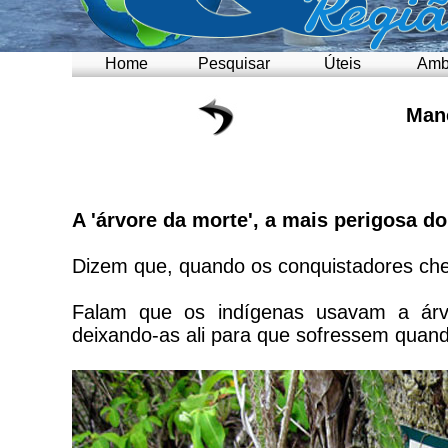
Home
Pesquisar
Úteis
Amb
Manc
A 'árvore da morte', a mais perigosa 
Dizem que, quando os conquistadores cheg
Falam que os indígenas usavam a árv
deixando-as ali para que sofressem quan