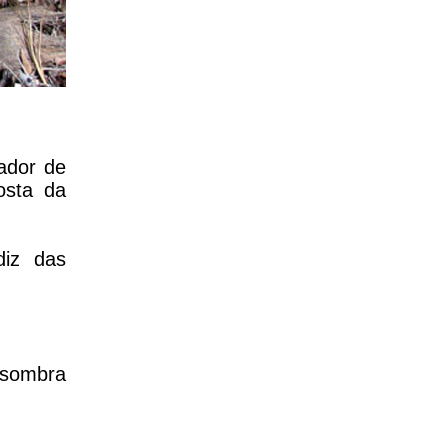
ador de
osta da
diz das
 sombra