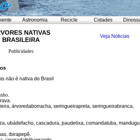
iente
Astronomia
Recicle
Cidades
Dinoss
VORES NATIVAS
Veja Noticias
BRASILEIRA
Publicidades
os
as não é nativa do Brasil
inho.
rava.
eira, árvoredaborracha, seringueirapreta, seringueirabranca,
za, ubádefacho, cascadura, paudelixa, comandatuba, mandugu
as, ibirapepê.
a, jaranadafolhagrande.