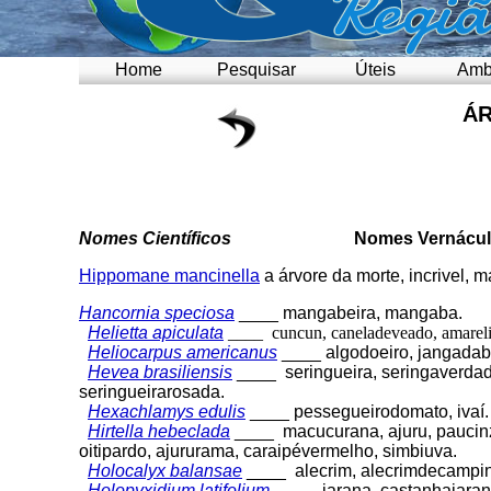
Home
Pesquisar
Úteis
Amb
ÁR
Nomes Científicos
Nomes Vernácul
Hippomane mancinella
a árvore da morte, incrivel, m
Hancornia speciosa
____ mangabeira, mangaba.
Helietta apiculata
____ cuncun, caneladeveado, amarel
Heliocarpus americanus
____ algodoeiro, jangadab
Hevea brasiliensis
____ seringueira, seringaverdad
seringueirarosada.
Hexachlamys edulis
____ pessegueirodomato, ivaí.
Hirtella hebeclada
____ macucurana, ajuru, paucin
oitipardo, ajururama, caraipévermelho, simbiuva.
Holocalyx balansae
____ alecrim, alecrimdecampin
Holopyxidium latifolium
____ jarana, castanhajaran