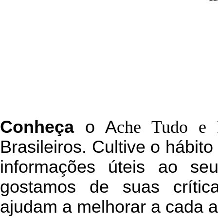
C
onheça
o
A
che Tudo e 
Brasileiros. Cultive o hábit
informações úteis
ao seu 
g
ostamos de suas crític
ajudam a melhorar a cada a