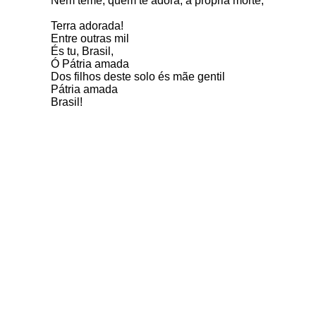
Nem teme, quem te adora, a própria morte,
Terra adorada!
Entre outras mil
És tu, Brasil,
Ó Pátria amada
Dos filhos deste solo és mãe gentil
Pátria amada
Brasil!