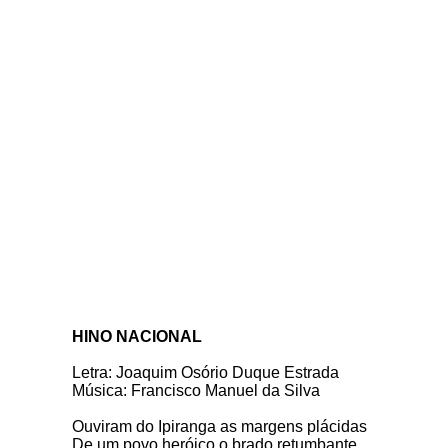
HINO NACIONAL
Letra: Joaquim Osório Duque Estrada
Música: Francisco Manuel da Silva
Ouviram do Ipiranga as margens plácidas
De um povo heróico o brado retumbante,