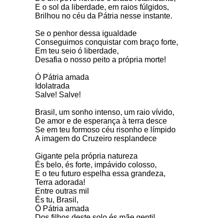
E o sol da liberdade, em raios fúlgidos,
Brilhou no céu da Pátria nesse instante.
Se o penhor dessa igualdade
Conseguimos conquistar com braço forte,
Em teu seio ó liberdade,
Desafia o nosso peito a própria morte!
Ó Pátria amada
Idolatrada
Salve! Salve!
Brasil, um sonho intenso, um raio vívido,
De amor e de esperança à terra desce
Se em teu formoso céu risonho e límpido
A imagem do Cruzeiro resplandece
Gigante pela própria natureza
És belo, és forte, impávido colosso,
E o teu futuro espelha essa grandeza,
Terra adorada!
Entre outras mil
És tu, Brasil,
Ó Pátria amada
Dos filhos deste solo és mãe gentil,