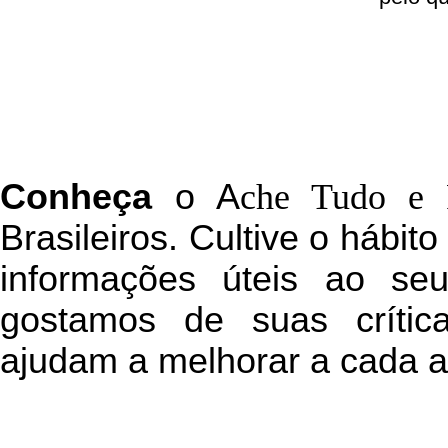
C
onheça
o
A
che Tudo e 
Brasileiros. Cultive o hábit
informações úteis
ao seu 
g
ostamos de suas crític
ajudam a melhorar a cada a