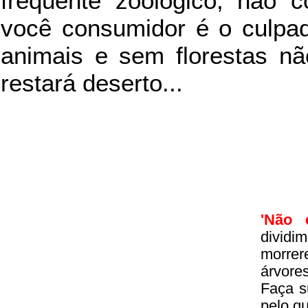
frequente zoológico, não c
você consumidor é o culpad
animais e sem florestas nã
restará deserto...
'Não 
divid
morrer
árvore
Faça s
pelo q