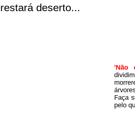
restará deserto...
'Não 
divid
morrer
árvore
Faça s
pelo q