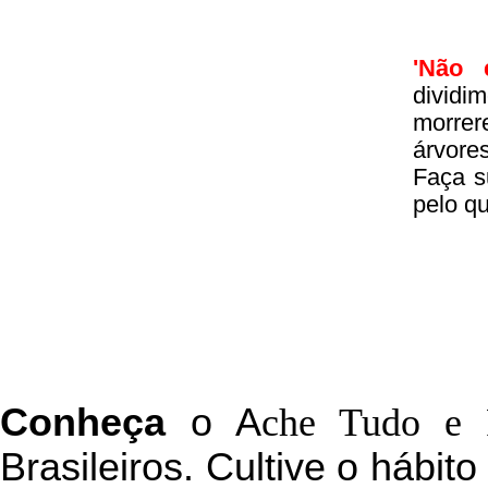
'Não 
divid
morrer
árvore
Faça s
pelo q
C
onheça
o
A
che Tudo e 
Brasileiros. Cultive o hábit