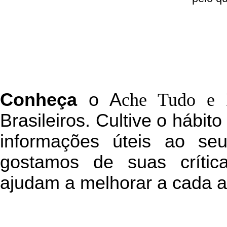
C
onheça
o
A
che Tudo e 
Brasileiros. Cultive o hábit
informações úteis
ao seu 
g
ostamos de suas crític
ajudam a melhorar a cada a