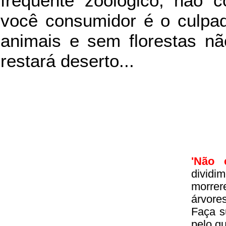
frequente zoológico, não c
você consumidor é o culpad
animais e sem florestas nã
restará deserto...
'Não 
divid
morrer
árvore
Faça s
pelo q