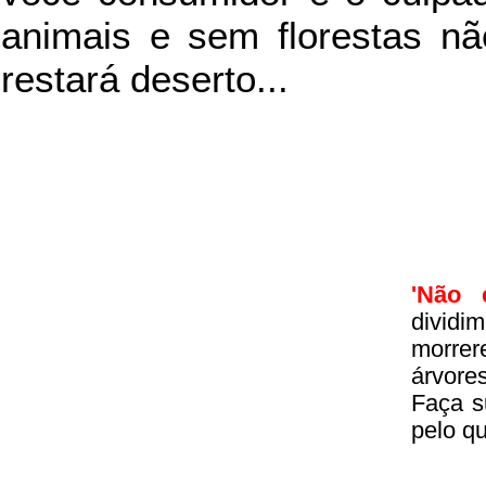
animais e sem florestas nã
restará deserto...
'Não 
divid
morrer
árvore
Faça s
pelo q