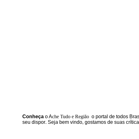
C
onheça
o
A
che Tudo e Região
o portal
de todos Bras
seu dispor
.
Seja b
em vindo
, g
ostamos de suas crític