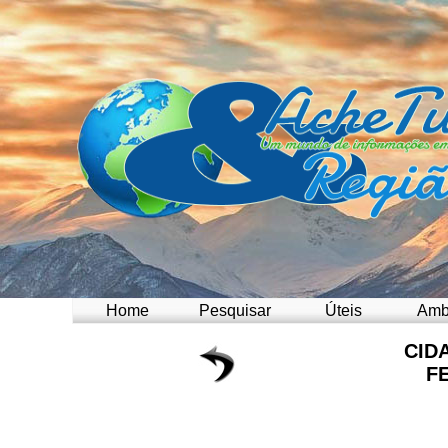
Home
Pesquisar
Úteis
Amb
CID
F