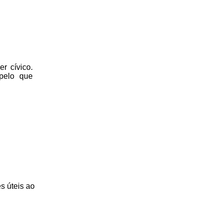
r cívico.
 pelo que
s úteis
ao