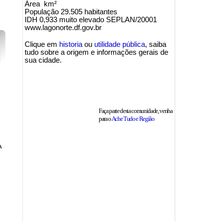
Área km²
População 29.505 habitantes
IDH 0,933 muito elevado SEPLAN/20001
www.lagonorte.df.gov.br
Clique em
historia
ou
utilidade pública
, saiba
tudo sobre a origem e informações gerais de
sua cidade.
Faça parte desta comunidade, venha
para o
Ache Tudo e Região