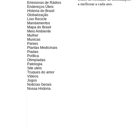
Emissoras de Rádios
a melhorar a cada ano.
Endereços
Ú
teis
Historia do Brasil
Globalização
Lixo Recicle
Mandamentos
Mapa do Brasil
Meio Ambiente
Mulher
Musicas
Paises
Plantas Medicinais
Piadas
Política
Olimpíadas
Patologia
Site uteis
Truques do amor
Vídeos
Jogos
Noticias Gerais
Nossa Historia