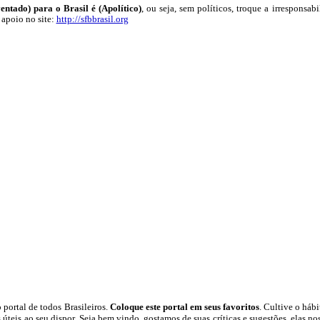
ntado) para o Brasil é (Apolítico)
, ou seja, sem políticos, troque a irresponsab
 apoio no site:
http://sfbbrasil.org
 portal
de todos Brasileiros.
Coloque este portal em seus favoritos
. Cultive o hábit
 úteis
ao seu dispor
.
Seja b
em vindo
, g
ostamos de suas críticas e sugestões, elas n