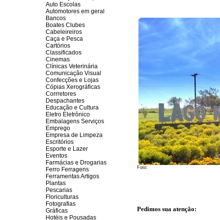
Auto Escolas
Automotores em geral
Bancos
Boates Clubes
Cabeleireiros
Caça e Pesca
Cartórios
Classificados
Cinemas
Clínicas Veterinária
Comunicação Visual
Confecções e Lojas
Cópias Xerográficas
Corrretores
Despachantes
Educação e Cultura
Eletro Eletrônico
Embalagens Serviços
Emprego
Empresa de Limpeza
Escritórios
Esporte e Lazer
Eventos
Farmácias e Drogarias
Foto:
Ferro Ferragens
Ferramentas Artigos
Plantas
Pescarias
Floriculturas
Fotografias
Pedimos sua atenção:
Gráficas
Hotéis e Pousadas