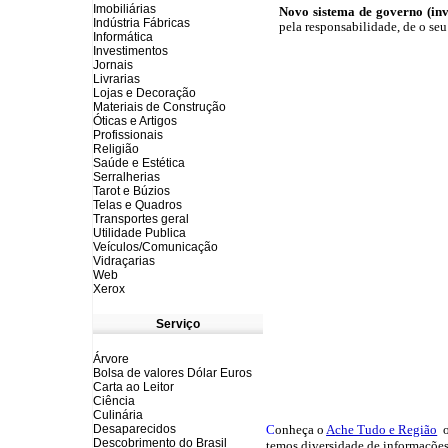
Imobiliárias
Novo sistema de governo (inve
Indústria Fábricas
pela responsabilidade, de o seu
Informática
Investimentos
Jornais
Livrarias
Lojas e Decoração
Materiais de Construção
Óticas e Artigos
Profissionais
Religião
Saúde e Estética
Serralherias
Tarot e Búzios
Telas e Quadros
Transportes geral
Utilidade Publica
Veículos/Comunicação
Vidraçarias
Web
Xerox
Serviço
Árvore
Bolsa de valores Dólar Euros
Carta ao Leitor
Ciência
Culinária
Desaparecidos
C
onheça o
A
che Tudo e Região
o
Descobrimento do Brasil
temos
diversidade de informações