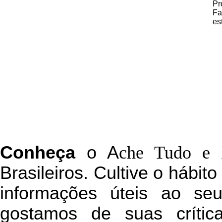
Pr
Fa
es
C
onheça
o
A
che Tudo e 
Brasileiros. Cultive o hábit
informações úteis
ao seu 
g
ostamos de suas crític