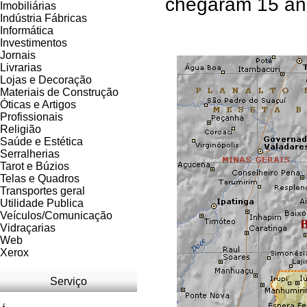
chegaram 15 ano
Imobiliárias
Indústria Fábricas
Informática
Investimentos
Jornais
Livrarias
Lojas e Decoração
Materiais de Construção
Óticas e Artigos
Profissionais
Religião
Saúde e Estética
Serralherias
Tarot e Búzios
Telas e Quadros
Transportes geral
Utilidade Publica
Veículos/Comunicação
Vidraçarias
Web
Xerox
Serviço