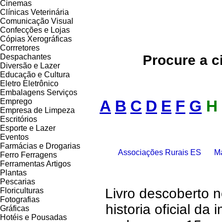
Cinemas
Clínicas Veterinária
Comunicação Visual
Confecções e Lojas
Cópias Xerográficas
Corrretores
Despachantes
Procure a c
Diversão e Lazer
Educação e Cultura
Eletro Eletrônico
Embalagens Serviços
Emprego
A
B
C
D
E
F
G
H
Empresa de Limpeza
Escritórios
Esporte e Lazer
Eventos
Farmácias e Drogarias
Associações Rurais ES
Ma
Ferro Ferragens
Ferramentas Artigos
Plantas
Pescarias
Livro descoberto 
Floriculturas
Fotografias
historia oficial da
Gráficas
Hotéis e Pousadas