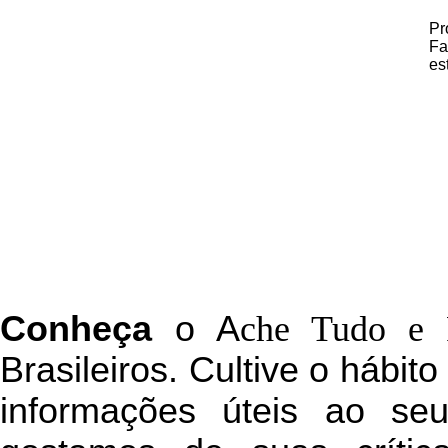
Pr
Fa
es
C
onheça
o
A
che Tudo e 
Brasileiros. Cultive o hábit
informações úteis
ao seu 