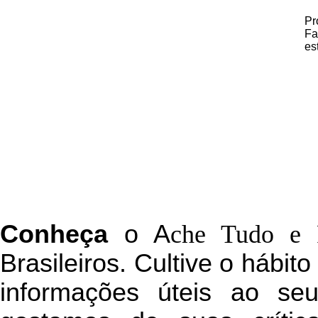
Pr
Fa
es
C
onheça
o
A
che Tudo e 
Brasileiros. Cultive o hábit
informações úteis
ao seu 