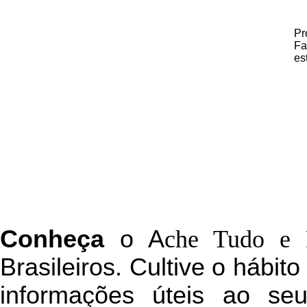
Pr
Fa
es
C
onheça
o
A
che Tudo e 
Brasileiros. Cultive o hábit
informações úteis
ao seu 