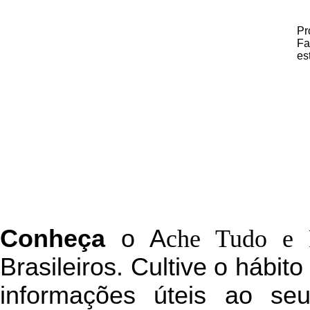
Pr
Fa
es
C
onheça
o
A
che Tudo e 
Brasileiros. Cultive o hábit
informações úteis
ao seu 