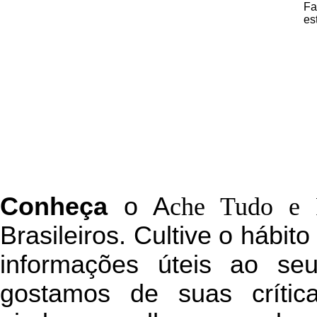
Fa
es
C
onheça
o
A
che Tudo e 
Brasileiros. Cultive o hábit
informações úteis
ao seu 
g
ostamos de suas crític