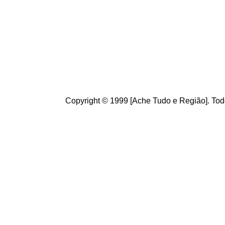
Brasileiros.
diversidade d
Seja b
em vin
sugestões, e
ano.
Copyright © 1999 [Ache Tudo e Região]. Todo