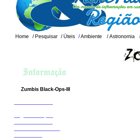
Home
/
Pesquisar
/
Úteis
/
Ambiente
/
Astronomia
Historia de Zombies reais
Zumbis Black-Ops-III
apas de Zumb
M
Shadows Of Evil
The Giant
Bugs dos mapas
TRAILER CO3 
Der Tisendrache
Zetsubou No Shima
PROSSEGUIR
Gorod Krovi