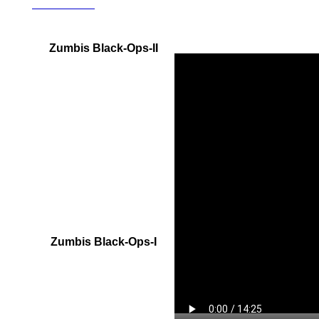
Revelations
Zumbis Black-Ops-II
Alcatraz
Tranzit
Cidade Green Run
Fazenda Green Run
Nuketown
Die Rise
Mob of the dead
Buried
Origins
Zumbis
Black-Ops-I
Ascension
Call Of The Dead
Dead Ops Arcade
Der Riese