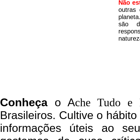
Não es
outras
planeta
são d
respon
naturez
C
onheça
o
A
che Tudo e 
Brasileiros. Cultive o hábit
informações úteis
ao seu 