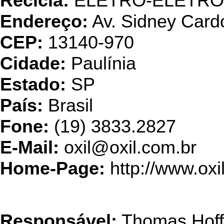
Recicla:
ELETRO-ELETRÔ
Endereço:
Av. Sidney Cardo
CEP:
13140-970
Cidade:
Paulínia
Estado:
SP
País:
Brasil
Fone:
(19) 3833.2827
E-Mail:
oxil@oxil.com.br
Home-Page:
http://www.oxi
Tecno Recy
Responsável:
Thomas Hoffa