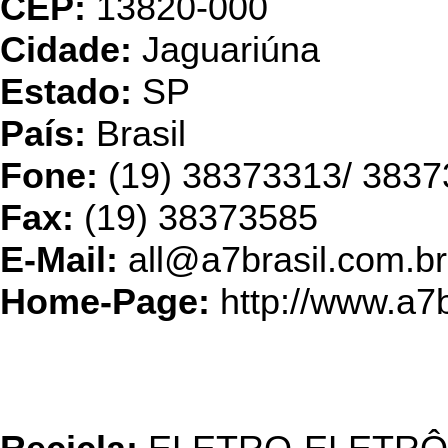
CEP:
13820-000
Cidade:
Jaguariúna
Estado:
SP
País:
Brasil
Fone:
(19) 38373313/ 383
Fax:
(19) 38373585
E-Mail:
all@a7brasil.com.br
Home-Page:
http://www.a7b
Oxil Manufatura Rever
Resíduo