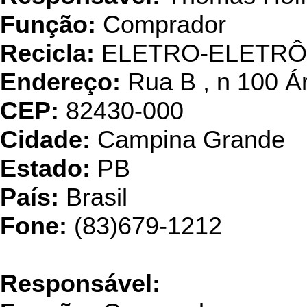
Função:
Comprador
Recicla:
ELETRO-ELETRÔ
Endereço:
Rua B , n 100 Á
CEP:
82430-000
Cidade:
Campina Grande
Estado:
PB
País:
Brasil
Fone:
(83)679-1212
P
eacock 
Responsável: