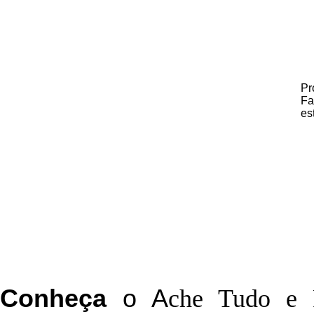
Pr
Fa
es
C
onheça
o
A
che Tudo e 