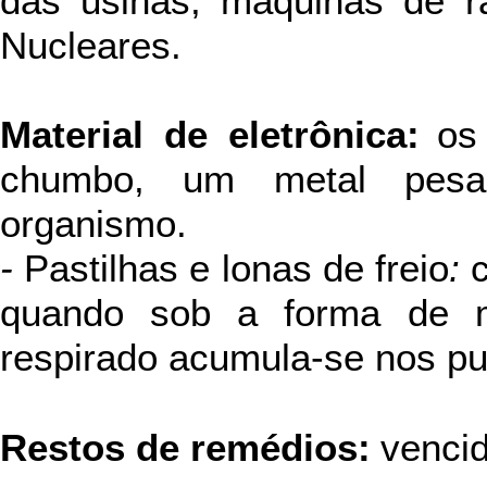
das usinas, máquinas de ra
Nucleares.
Material de eletrônica:
os
chumbo, um metal pes
organismo.
-
Pastilhas e lonas de freio
:
c
quando sob a forma de ma
respirado acumula-se nos p
Restos de remédios:
venci