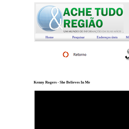
Home
Pesquisar
Endereços úteis
Me
Kenny Rogers - She Believes In Me