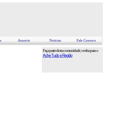
s
Anuncie
Noticias
Fale Conosco
Faça parte desta comunidade, venha para o
Ache Tudo e Região