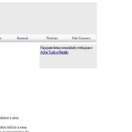
s
Anuncie
Noticias
Fale Conosco
Faça parte desta comunidade, venha para o
Ache Tudo e Região
utor e ator.
deu início a essa
m os integrantes do