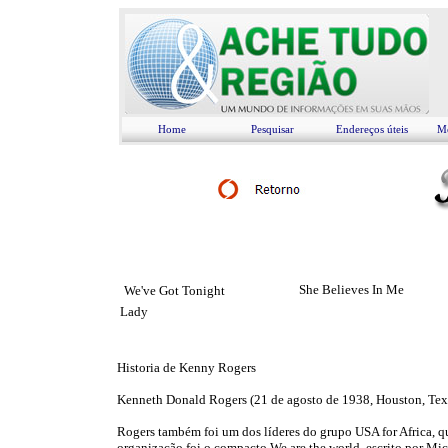
Home
Pesquisar
Endereços úteis
Me
She Believes In Me
We've Got Tonight
Lady
Historia de Kenny Rogers
Kenneth Donald Rogers (21 de agosto de 1938, Houston, Texas)
Rogers também foi um dos líderes do grupo USA for Africa, qu
organização foi o compacto We are the world, escrito por Mic