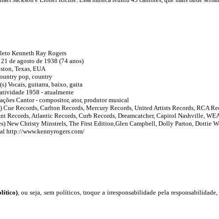
eto Kenneth Ray Rogers
21 de agosto de 1938 (74 anos)
ston, Texas, EUA
ountry pop, country
s) Vocais, guitarra, baixo, gaita
atividade 1958 - atualmente
ações Cantor - compositor, ator, produtor musical
) Cue Records, Carlton Records, Mercury Records, United Artists Records, RCA Re
nt Records, Atlantic Records, Curb Records, Dreamcatcher, Capitol Nashville, WE
es) New Christy Minstrels, The First Edition,Glen Campbell, Dolly Parton, Dottie W
ial http://www.kennyrogers.com/
lítico)
, ou seja, sem políticos, troque a irresponsabilidade pela responsabilidade,