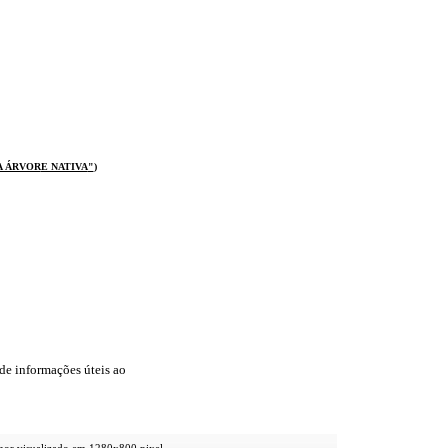
A ÁRVOR
E NATIVA
"
)
de informações úteis
ao