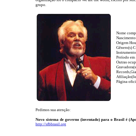
grupo.
Nome compl
Nascimento 
Origem Hou
Gênero(s) C
Instrumento(
Período em 
Outras ocup
Gravadora(s
Records,Gia
Afiliação(õ
Página ofic
Pedimos sua atenção:
Novo sistema de governo (inventado) para o Brasil é (Apo
http://sfbbrasil.org