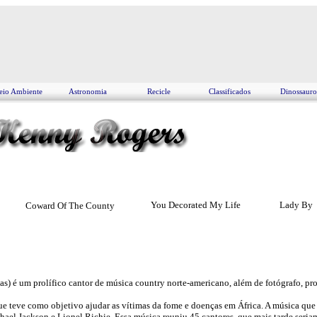
io Ambiente
Astronomia
Recicle
Classificados
Dinossauro
You Decorated My Life
Lady By
Coward Of The County
 é um prolífico cantor de música country norte-americano, além de fotógrafo, prod
e teve como objetivo ajudar as vítimas da fome e doenças em África. A música que 
hael Jackson e Lionel Richie. Essa música reuniu 45 cantores, que mais tarde seria