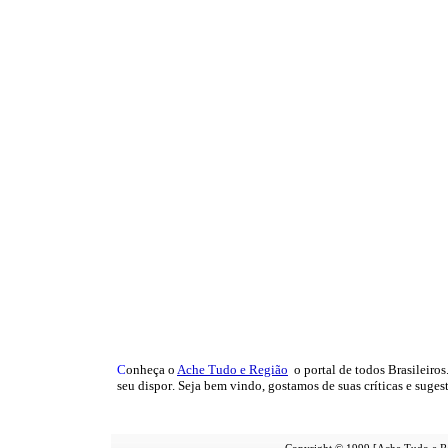
C
onheça o
A
che Tudo e Região
o portal
de todos Brasileiros
seu dispor
.
Seja b
em vindo
, g
ostamos de suas críticas e suges