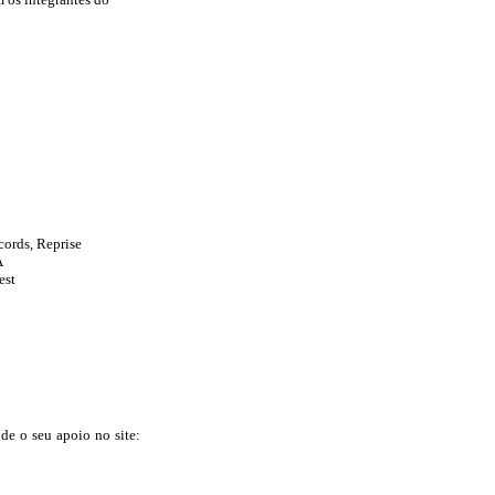
cords, Reprise
A
est
 de o seu apoio no site: