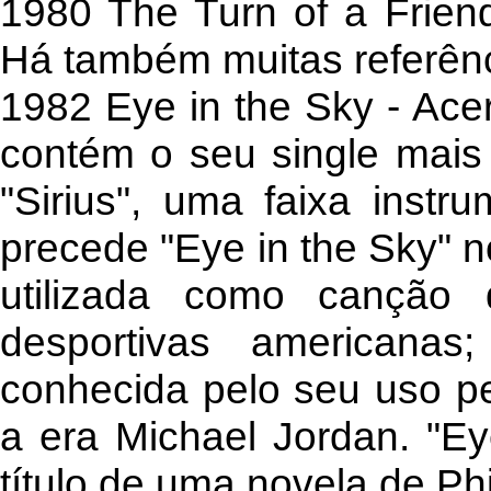
1980 The Turn of a Friend
Há também muitas referênc
1982 Eye in the Sky - Ace
contém o seu single mais 
"Sirius", uma faixa instr
precede "Eye in the Sky" 
utilizada como canção 
desportivas americanas
conhecida pelo seu uso pe
a era Michael Jordan. "E
título de uma novela de Phi