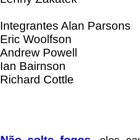
Integrantes Alan Parsons
Eric Woolfson
Andrew Powell
Ian Bairnson
Richard Cottle
Não solte fogos
,
eles c