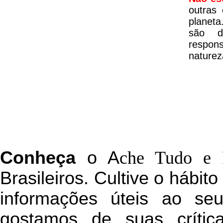
outras
planeta
são d
respon
naturez
C
onheça
o
A
che Tudo e 
Brasileiros. Cultive o hábit
informações úteis
ao seu 
g
ostamos de suas crític