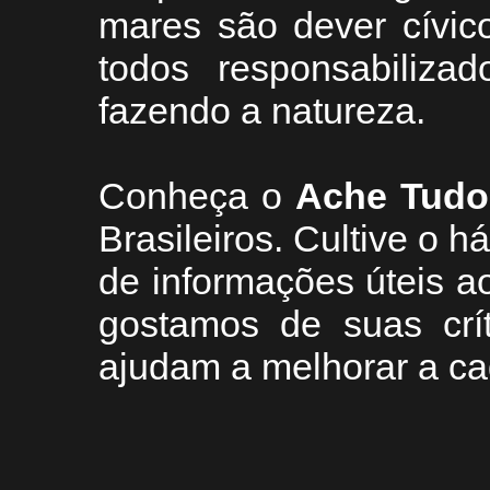
mares são dever cívic
todos responsabiliza
fazendo a natureza.
Conheça
o
A
che Tudo
Brasileiros. Cultive o h
de informações úteis
ao
g
ostamos de suas crí
ajudam a melhorar a ca