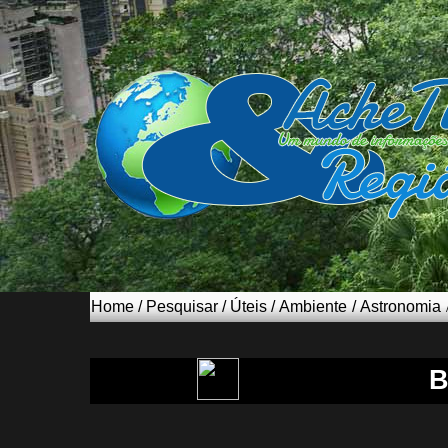
Home
/
Pesquisar
/
Úteis
/
Ambiente
/
Astronomia
B