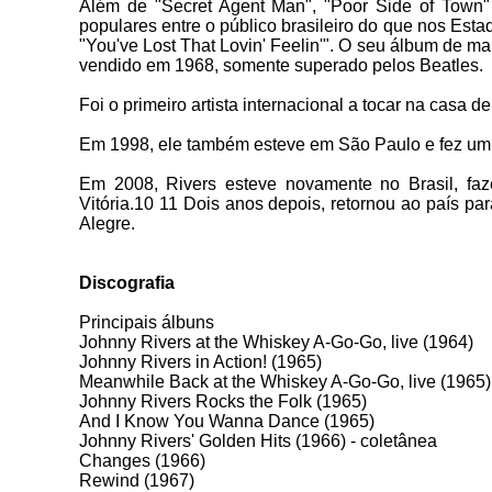
Além de "Secret Agent Man", "Poor Side of Town" 
populares entre o público brasileiro do que nos Est
"You've Lost That Lovin' Feelin'". O seu álbum de ma
vendido em 1968, somente superado pelos Beatles.
Foi o primeiro artista internacional a tocar na casa
Em 1998, ele também esteve em São Paulo e fez um c
Em 2008, Rivers esteve novamente no Brasil, faz
Vitória.10 11 Dois anos depois, retornou ao país pa
Alegre.
Discografia
Principais álbuns
Johnny Rivers at the Whiskey A-Go-Go, live (1964)
Johnny Rivers in Action! (1965)
Meanwhile Back at the Whiskey A-Go-Go, live (1965)
Johnny Rivers Rocks the Folk (1965)
And I Know You Wanna Dance (1965)
Johnny Rivers' Golden Hits (1966) - coletânea
Changes (1966)
Rewind (1967)