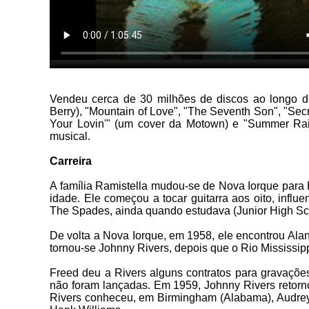
Vendeu cerca de 30 milhões de discos ao longo de
Berry), "Mountain of Love", "The Seventh Son", "Se
Your Lovin'" (um cover da Motown) e "Summer Rai
musical.
Carreira
A família Ramistella mudou-se de Nova Iorque para
idade. Ele começou a tocar guitarra aos oito, influ
The Spades, ainda quando estudava (Junior High Sch
De volta a Nova Iorque, em 1958, ele encontrou Al
tornou-se Johnny Rivers, depois que o Rio Mississip
Freed deu a Rivers alguns contratos para gravaçõe
não foram lançadas. Em 1959, Johnny Rivers retorn
Rivers conheceu, em Birmingham (Alabama), Audrey 