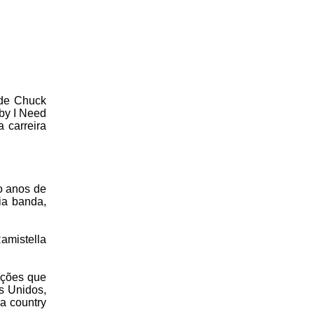
 de Chuck
by I Need
 carreira
o anos de
ia banda,
amistella
nções que
s Unidos,
a country