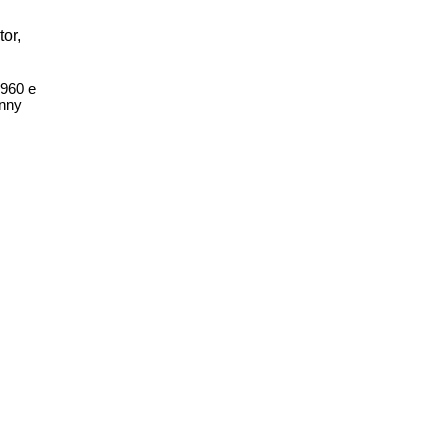
or,
1960 e
hnny