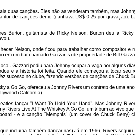
mais duas canções. Eles não as venderam também, mas Johnny
cantor de canções demo (ganhava US$ 0,25 por gravação). L
s Burton, guitarrista de Ricky Nelson. Burton deu a Rick
avou.
nhecer Nelson, onde ficou para trabalhar como compositor e 
o em um bar chamado Gazzari's (de propriedade de Bill Gazzar
 local. Gazzari pediu para Johnny ocupar a vaga por alguns dia
ou e a história foi feita. Quando ele começou a tocar seu roc
 fez sucesso no clube, fazendo versões de canções de Chuck Be
isky a Go Go, ofereceu a Johnny Rivers um contrato de uma ano
lywood (California).
eatles lançar "I Want To Hold Your Hand". Mas Johnny River
hnny Rivers Live At The Whiskey A Go Go, um álbum ao vivo que
llboard - e a canção "Memphis" (um cover de Chuck Berry) 
 (que incluiria também dançarinas).Já em 1966, Rivers seguiu