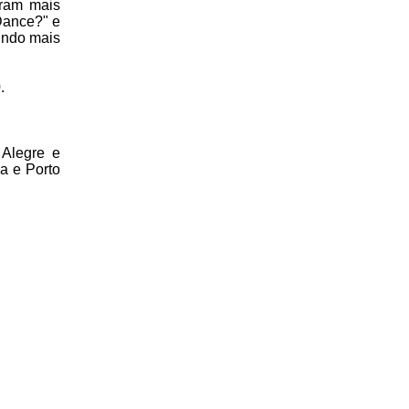
aram mais
Dance?" e
gundo mais
.
 Alegre e
ba e Porto