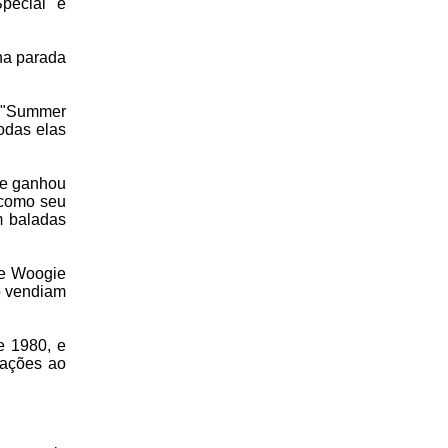
pecial" e
na parada
m "Summer
odas elas
ele ganhou
 como seu
m baladas
ie Woogie
o vendiam
e 1980, e
tações ao