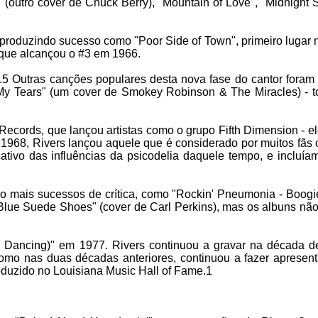
(outro cover de Chuck Berry), "Mountain of Love", "Midnight S
produzindo sucesso como "Poor Side of Town", primeiro lugar 
 que alcançou o #3 em 1966.
tus.5 Outras canções populares desta nova fase do cantor fora
 My Tears" (um cover de Smokey Robinson & The Miracles) - t
 Records, que lançou artistas como o grupo Fifth Dimension - 
68, Rivers lançou aquele que é considerado por muitos fãs
cativo das influências da psicodelia daquele tempo, e incluía
o mais sucessos de crítica, como "Rockin' Pneumonia - Boog
Blue Suede Shoes" (cover de Carl Perkins), mas os albuns nã
w Dancing)" em 1977. Rivers continuou a gravar na década d
omo nas duas décadas anteriores, continuou a fazer apresen
roduzido no Louisiana Music Hall of Fame.1