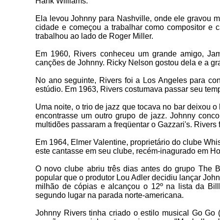
Hank Williams.
Ela levou Johnny para Nashville, onde ele gravou 
cidade e começou a trabalhar como compositor e 
trabalhou ao lado de Roger Miller.
Em 1960, Rivers conheceu um grande amigo, Jame
canções de Johnny. Ricky Nelson gostou dela e a gr
No ano seguinte, Rivers foi a Los Angeles para co
estúdio. Em 1963, Rivers costumava passar seu temp
Uma noite, o trio de jazz que tocava no bar deixou o
encontrasse um outro grupo de jazz. Johnny concord
multidões passaram a freqüentar o Gazzari's. Rivers
Em 1964, Elmer Valentine, proprietário do clube Wh
este cantasse em seu clube, recém-inagurado em Hol
O novo clube abriu três dias antes do grupo The B
popular que o produtor Lou Adler decidiu lançar Jo
milhão de cópias e alcançou o 12º na lista da Bi
segundo lugar na parada norte-americana.
Johnny Rivers tinha criado o estilo musical Go Go