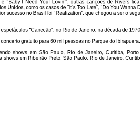
e "Baby I Need Your Lovin'", outras canções de Rivers fic
ados Unidos, como os casos de "It´s Too Late", "Do You Wanna 
ior sucesso no Brasil foi "Realization", que chegou a ser o se
 de espetáculos "Canecão", no Rio de Janeiro, na década de 1970
oncerto gratuito para 60 mil pessoas no Parque do Ibirapuera.
endo shows em São Paulo, Rio de Janeiro, Curitiba, Porto
ra shows em Ribeirão Preto, São Paulo, Rio de Janeiro, Curiti