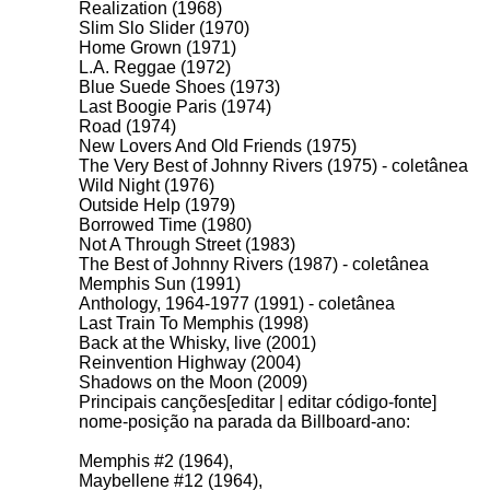
Realization (1968)
Slim Slo Slider (1970)
Home Grown (1971)
L.A. Reggae (1972)
Blue Suede Shoes (1973)
Last Boogie Paris (1974)
Road (1974)
New Lovers And Old Friends (1975)
The Very Best of Johnny Rivers (1975) - coletânea
Wild Night (1976)
Outside Help (1979)
Borrowed Time (1980)
Not A Through Street (1983)
The Best of Johnny Rivers (1987) - coletânea
Memphis Sun (1991)
Anthology, 1964-1977 (1991) - coletânea
Last Train To Memphis (1998)
Back at the Whisky, live (2001)
Reinvention Highway (2004)
Shadows on the Moon (2009)
Principais canções[editar | editar código-fonte]
nome-posição na parada da Billboard-ano:
Memphis #2 (1964),
Maybellene #12 (1964),