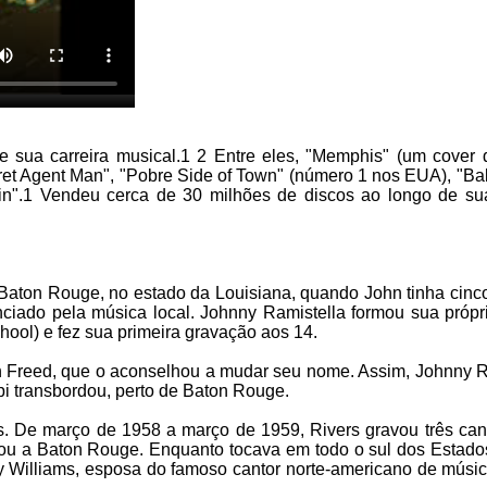
 sua carreira musical.1 2 Entre eles, "Memphis" (um cover
cret Agent Man", "Pobre Side of Town" (número 1 nos EUA), "Ba
n".1 Vendeu cerca de 30 milhões de discos ao longo de sua
 Baton Rouge, no estado da Louisiana, quando John tinha cinc
enciado pela música local. Johnny Ramistella formou sua própr
ool) e fez sua primeira gravação aos 14.
an Freed, que o aconselhou a mudar seu nome. Assim, Johnny R
pi transbordou, perto de Baton Rouge.
s. De março de 1958 a março de 1959, Rivers gravou três ca
ou a Baton Rouge. Enquanto tocava em todo o sul dos Estado
Williams, esposa do famoso cantor norte-americano de músic