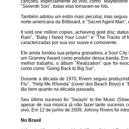
canções, especialmente ao vivo, como "Maybellene" 
"Seventh Son", todas elas tornaram-se hits.
Também adotou um estilo mais peculiar, mas seguiu 
norte-americana da Billboard, e "Secret Agent Man",
It sold one million copies, achieving gold disc sta
Rain", "Baby I Need Your Lovin'" e "The Tracks of
caracterizadas por sua voz suave e comovente.
Ele ainda fundou sua própria gravadora, a Soul City
um Grammy Award como produtor dessa banda. Em 19
melhor trabalho, o álbum "Realization" que foi evo
como como "Going Back to Big Sur".
Durante a década de 1970, Rivers seguiu produzind
Flu", "Help Me Rhonda" (cover dos Beach Boys) e "
tão bem quanto na década passada.
Seu último sucesso foi "Swayin' to the Music (Slo
apesar de sua música já não fazer tanto sucesso c
vivo. Em 12 de junho de 2009, Johnny Rivers foi int
No Brasil