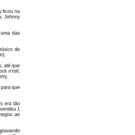
 ficou na
á, Johnny
y uma das
músico de
i).
s, até que
k n'roll,
rry.
 para que
s era tão
 vendeu 1
chegou ao
 gravando