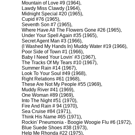
Mountain of Love #9 (1964),
Lawdy Miss Clawdy (1964),
Midnight Special #20 (1965),
Cupid #76 (1965),
Seventh Son #7 (1965),
Where Have All The Flowers Gone #26 (1965),
Under Your Spell Again #35 (1965),
Secret Agent Man #3 (1966),
(I Washed My Hands In) Muddy Water #19 (1966),
Poor Side of Town #1 (1966),
Baby I Need Your Lovin' #3 (1967),
The Tracks Of My Tears #10 (1967),
Summer Rain #14 (1967),
Look To Your Soul #49 (1968),
Right Relations #61 (1968),
These Are Not My People #55 (1969),
Muddy River #41 (1969),
One Woman #89 (1969),
Into The Night #51 (1970),
Fire And Rain # 94 (1970),
Sea Cruise #84 (1971),
Think His Name #65 (1971),
Rockin' Pneumonia - Boogie Woogie Flu #6 (1972),
Blue Suede Shoes #38 (1973),
Help Me Rhonda #22 (1975),