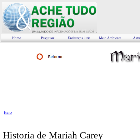
Home
Pesquisar
Endereços úteis
Meio Ambiente
Astr
Hero
Historia de
Mariah Carey