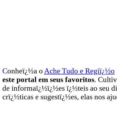
C
onheï¿½a o
A
che Tudo e Regiï¿½o
este portal em seus favoritos
. Culti
de informaï¿½ï¿½es ï¿½teis
ao seu d
crï¿½ticas e sugestï¿½es, elas nos aj