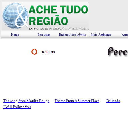
Home
Pesquisar
Endereï¿½os ï¿½teis
Meio Ambiente
Astr
The song from Moulin Rouge
Theme From A Summer Place
Delicado
I Will Follow You