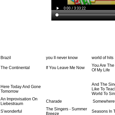
Brazil
you II never know
world of hits
You Are The
The Continental
If You Leave Me Now
Of My Life
And The Sing
Here Today And Gone
Like To Tea
Tomorrow
World To Si
An Improvisation On
Charade
Somewhere
Liebestraum
The Singers - Summer
S'wonderful
Seasons In 
Breeze