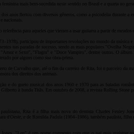
ta feminina mais bem-sucedida neste sentido no Brasil e a quarta no ge
dos anos flertou com diversos gêneros, como a psicodelia durante a e
 e nacionais.
o referência para aqueles que vieram a usar guitarra a partir de meados
73–1978), participou de importantes revoluções no mundo da música e 
sentes nas paradas de sucesso, sendo as mais populares "Ovelha Negr
mor e Sexo", "Flagra" e "Doce Vampiro", dentre outras. O álbum Fr
iderado por alguns como sua obra-prima.
de Carvalho que, até o fim da carreira de Rita, foi o parceiro da mai
nsora dos direitos dos animais.
ação e do gueto musical dos anos 1960 e 1970 para as baladas român
Gilberto à banda Titãs. Em outubro de 2008, a revista Rolling Stone pr
ulistana, Rita é a filha mais nova do dentista Charles Fenley Jone
 d'Oeste, e de Romilda Padula (1904–1986), também paulista, filha de i
e Jones. "Lee" é um nome composto com que o pai quis registrar to