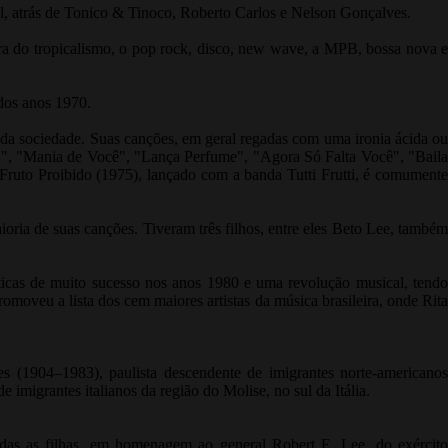
ral, atrás de Tonico & Tinoco, Roberto Carlos e Nelson Gonçalves.
ra do tropicalismo, o pop rock, disco, new wave, a MPB, bossa nova e
 dos anos 1970.
da sociedade. Suas canções, em geral regadas com uma ironia ácida ou
a", "Mania de Você", "Lança Perfume", "Agora Só Falta Você", "Baila
uto Proibido (1975), lançado com a banda Tutti Frutti, é comumente
oria de suas canções. Tiveram três filhos, entre eles Beto Lee, também
ticas de muito sucesso nos anos 1980 e uma revolução musical, tendo
omoveu a lista dos cem maiores artistas da música brasileira, onde Rita
s (1904–1983), paulista descendente de imigrantes norte-americanos
migrantes italianos da região do Molise, no sul da Itália.
das as filhas, em homenagem ao general Robert E. Lee, do exército