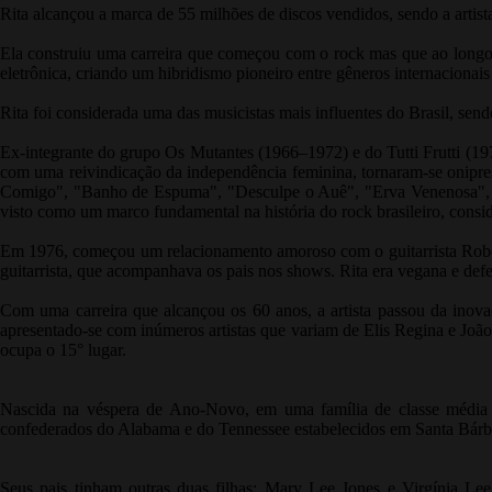
Rita alcançou a marca de 55 milhões de discos vendidos, sendo a artis
Ela construiu uma carreira que começou com o rock mas que ao longo 
eletrônica, criando um hibridismo pioneiro entre gêneros internacionais
Rita foi considerada uma das musicistas mais influentes do Brasil, send
Ex-integrante do grupo Os Mutantes (1966–1972) e do Tutti Frutti (19
com uma reivindicação da independência feminina, tornaram-se onipre
Comigo", "Banho de Espuma", "Desculpe o Auê", "Erva Venenosa", "A
visto como um marco fundamental na história do rock brasileiro, cons
Em 1976, começou um relacionamento amoroso com o guitarrista Roberto 
guitarrista, que acompanhava os pais nos shows. Rita era vegana e defe
Com uma carreira que alcançou os 60 anos, a artista passou da inov
apresentado-se com inúmeros artistas que variam de Elis Regina e João 
ocupa o 15° lugar.
Nascida na véspera de Ano-Novo, em uma família de classe média pa
confederados do Alabama e do Tennessee estabelecidos em Santa Bárbara
Seus pais tinham outras duas filhas: Mary Lee Jones e Virgínia Le