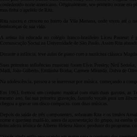
confederado norte-americano. Originalmente, seu primeiro nome era p
mas tinha o apelido de Rita.
Rita nasceu e cresceu no bairro da Vila Mariana, onde viveu até o nas
lembranças de sua vida.
A artista foi educada no colégio franco-brasileiro Liceu Pasteur; é
Comunicação Social na Universidade de São Paulo, Assim Rita abando
Durante a infância, teve aulas de piano com a musicista clássica Magdal
Suas primeiras influências musicais foram Elvis Presley, Neil Sedaka
Madi, João Gilberto, Emilinha Borba, Carmen Miranda, Dalva de Olivei
Na adolescência, passou a se interessar por música, começando a comp
Em 1963, formou um conjunto musical com mais duas garotas, as Tee
mesmo ano, faz sua primeira gravação, fazendo vocais para um álbum
chegou a gravar um disco compacto, com duas músicas.
Depois da saída de três componentes, sobraram Rita e os irmãos Arnal
nome e queriam mudá-lo, antes da apresentação do grupo, na estréi
brincadeira irônica de Alberto Helena Júnior, produtor do programa, c
"Vocês ainda estão procurando um nome para o conjunto dos meninos?