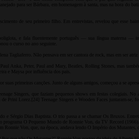
lanejado para ser Bárbara, em homenagem à santa, mas na hora do bat
cimento de seu primeiro filho. Em entrevistas, revelou que esse bairr
 poliglota, e fala fluentemente português — sua língua materna — in
nou o curso no ano seguinte.
ena Tagliaferro. Não pensava em ser cantora de rock, mas em ser atriz d
, Paul Anka, Peter, Paul and Mary, Beatles, Rolling Stones, mas tamb
ra e Maysa por influência dos pais.
or suas primeiras canções. Junto de alguns amigos, começou a se apres
nage Singers, que faziam pequenos shows em festas colegiais. No a
 de Prini Lorez.[24] Teenage Singers e Wooden Faces juntaram-se, f
do e Sérgio Dias Baptista. O trio passa a se chamar Os Bruxos. Entre
a do programa O Pequeno Mundo de Ronnie Von, da TV Record (1966).
om Ronnie Von, que, na época, andava lendo O Império dos Mutantes, de
 Por que não Os Mutantes?" Ronnie Von gostou da ideia de Alberto He