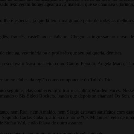
izado resolveram homenagear a avó materna, que se chamava Clorinda,
o lhe é especial, já que lá tem uma grande parte de todas as melhores
glês, francês, castelhano e italiano. Chegou a ingressar no curso de
e cinema, veterinária ou a profissão que seu pai queria, dentista.
ém escutava música brasileira como Cauby Peixoto, Angela Maria, Tito
entar em clubes da região como componente do Tulio's Trio.
no seguinte, elas conheceram o trio masculino Wooden Faces. Nesse
ormando o Six Sided Rockers, banda que depois se chamará Os Seis, e
tanto, nem Rita, nem Arnaldo, nem Sérgio estavam satisfeitos com esse
 Segundo Carlos Calado, a ideia do nome "Os Mutantes" veio de uma
 Stefan Wul, e não falava de outro assunto.
lena e levou-a ao grupo, que a aprovou imediatamente.